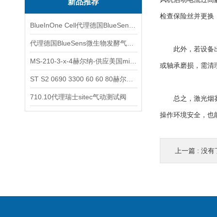
新品推荐
检查保险丝并更换
BlueInOne Cell代理德国BlueSens多项气体分析仪
代理德国BlueSens微生物发酵气体分析仪
此外，若设备出现
MS-210-3-x-4赫尔纳-供应美国micro-surface砂纸
或轴承磨损，需清
ST S2 0690 3300 60 60 80赫尔纳-供应奥地利KARNER标准控制电缆
710.10代理瑞士sitec气动测试阀
总之，激光烟雾净
操作环境安全，也
上一篇 : 没有