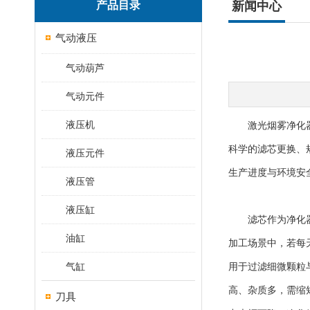
产品目录
新闻中心
气动液压
气动葫芦
气动元件
液压机
激光烟雾净化器是
科学的滤芯更换、
液压元件
生产进度与环境安
液压管
液压缸
滤芯作为净化器的
油缸
加工场景中，若每
气缸
用于过滤细微颗粒与
高、杂质多，需缩
刀具