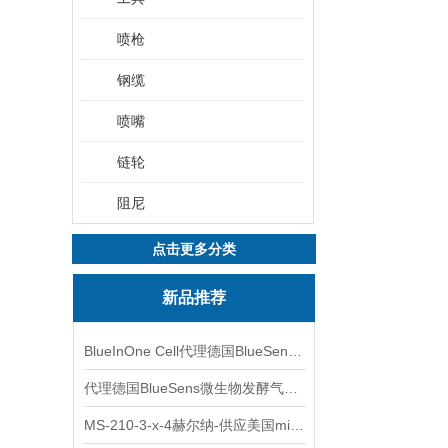
喷枪
钢缆
喷嘴
链轮
阻尼
点击更多分类
新品推荐
BlueInOne Cell代理德国BlueSens多项气体分析仪
代理德国BlueSens微生物发酵气体分析仪
MS-210-3-x-4赫尔纳-供应美国micro-surface砂纸