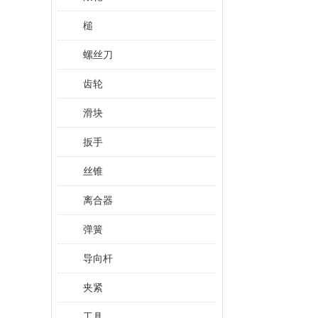
槌
螺丝刀
齿轮
滑块
扳手
丝锥
离合器
弹簧
导向杆
夹紧
工具