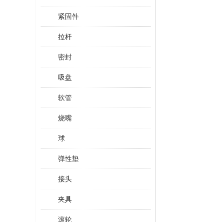
紧固件
拉杆
密封
吸盘
软管
烧嘴
球
弹性垫
接头
夹具
滚轮