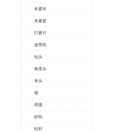
夹紧环
夹紧套
打磨片
皮带轮
钻头
角度头
夹头
锁
焊接
砂轮
钻杆