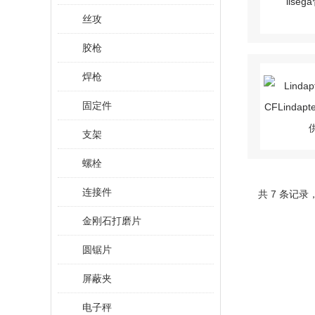
丝攻
胶枪
焊枪
固定件
支架
螺栓
连接件
共 7 条记录
金刚石打磨片
圆锯片
屏蔽夹
电子秤