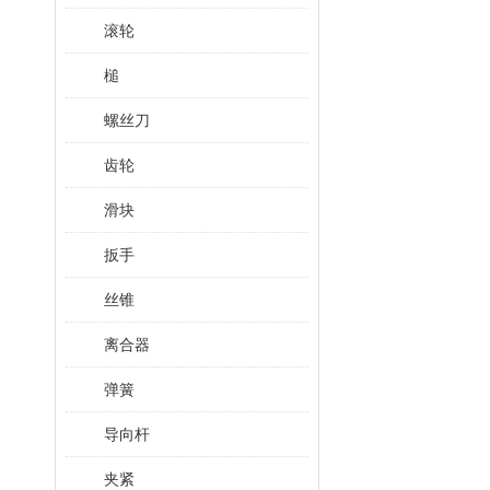
滚轮
槌
螺丝刀
齿轮
滑块
扳手
丝锥
离合器
弹簧
导向杆
夹紧