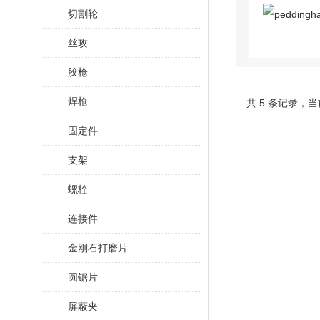
切割轮
丝攻
胶枪
焊枪
共 5 条记录，当
固定件
支架
螺栓
连接件
金刚石打磨片
圆锯片
屏蔽夹