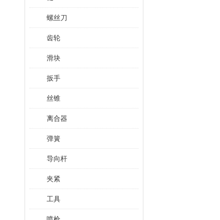
螺丝刀
齿轮
滑块
扳手
丝锥
离合器
弹簧
导向杆
夹紧
工具
喷枪