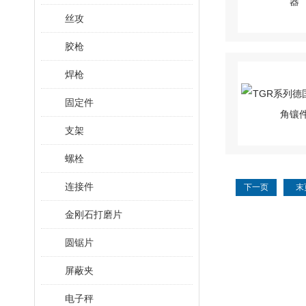
丝攻
胶枪
焊枪
固定件
支架
螺栓
连接件
下一页
末
金刚石打磨片
圆锯片
屏蔽夹
电子秤