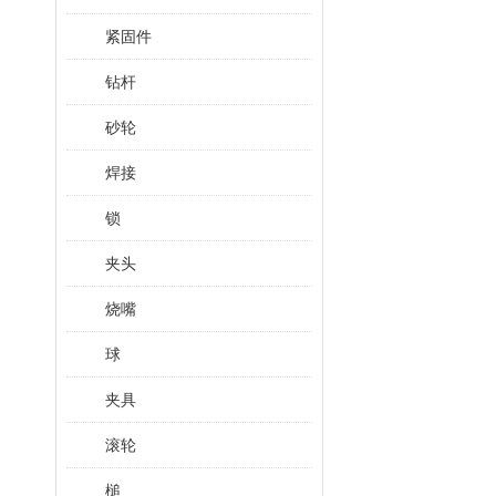
紧固件
钻杆
砂轮
焊接
锁
夹头
烧嘴
球
夹具
滚轮
槌