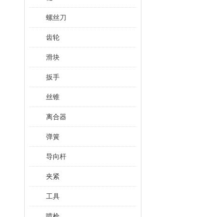
螺丝刀
齿轮
滑块
扳手
丝锥
离合器
弹簧
导向杆
夹紧
工具
喷枪