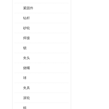
紧固件
钻杆
砂轮
焊接
锁
夹头
烧嘴
球
夹具
滚轮
槌