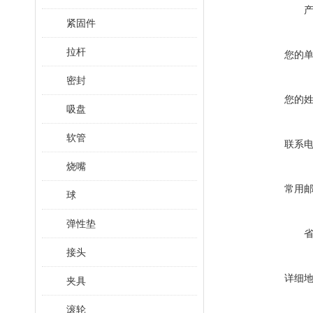
紧固件
拉杆
您的
密封
您的
吸盘
软管
联系
烧嘴
常用
球
弹性垫
接头
详细
夹具
滚轮