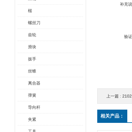
补充
槌
螺丝刀
齿轮
验
滑块
扳手
丝锥
离合器
弹簧
上一篇 :
2102
导向杆
相关产品：
夹紧
工具