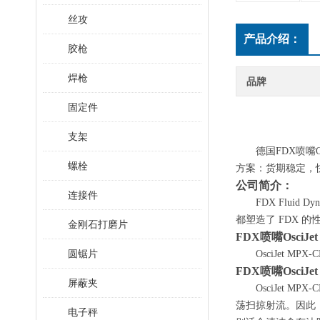
丝攻
产品介绍：
胶枪
焊枪
品牌
固定件
支架
德国
FDX喷嘴O
螺栓
方案：货期稳定，
公司简介：
连接件
FDX Flu
都塑造了 FDX 
金刚石打磨片
FDX喷嘴OsciJet
圆锯片
OsciJet MPX-C
FDX喷嘴OsciJet
屏蔽夹
OsciJet
MPX-
荡扫掠射流。因此
电子秤