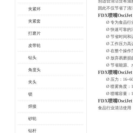
别适合清洁含有油
因此不仅节省了清
夹紧环
FDX喷嘴OsciJet
夹紧套
Ø
专为食品行
Ø
快速可靠的
打磨片
Ø
节省时间和
Ø
工作压力高
皮带轮
Ø
在整个操作
钻头
Ø
放弃易磨损
Ø
节省能源、
角度头
FDX喷嘴OsciJet
Ø
压力：
16~60
夹头
Ø
喷雾角度：
Ø
喷嘴容量：
锁
FDX喷嘴OsciJ
焊接
食品行业清洁使用
砂轮
钻杆