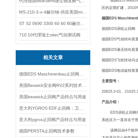
代理德国BlueSens微生物发酵气体分析仪
德国EDS Mas
区的定期扩建，2010
MS-210-3-x-4赫尔纳-供应美国micro-surface砂纸
德国EDS Maschinen
ST S2 0690 3300 60 60 80赫尔纳-供应奥地利KARNER标准控制电缆
德国EDS涡轮止回阀
710.10代理瑞士sitec气动测试阀
德国EDS气动转向装
德国EDS液压转向装
相关文章
德国EDS飞轮转动马
德国EDS电动旋转装
德国EDS Maschinenbau止回阀技术交流
主要型号：
美国Beswick安全阀RV2系列技术交流
20825.3-01、21025.
美国beswick止回阀产品特点与用途
产品介绍：
意大利YGROS EDF止回阀：卫生级流体处理
EDS涡轮止回
意大利ygros止回阀产品特点与用途
系统压力一直存在于
该阀仅由4个组
德国PERSTA止回阀技术参数
下也是自定心和气密