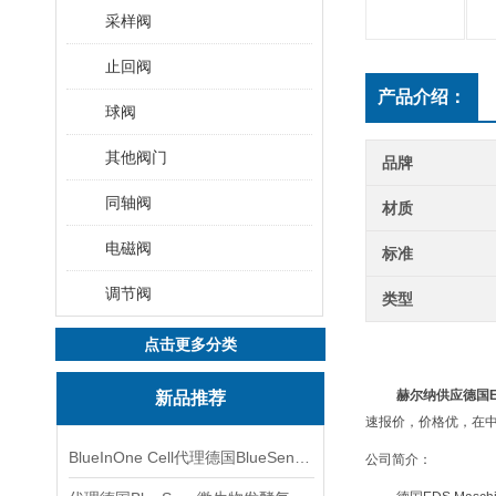
采样阀
止回阀
产品介绍：
球阀
其他阀门
品牌
同轴阀
材质
电磁阀
标准
调节阀
类型
点击更多分类
赫尔纳供应德国EDS
新品推荐
速报价，价格优，在
BlueInOne Cell代理德国BlueSens多项气体分析仪
公司简介：