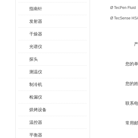
Ø TecPen Fluid
指南针
Ø TecSense HS
发射器
干燥器
光谱仪
探头
您的
测温仪
您的
制冷机
检漏仪
联系
烘烤设备
温控器
常用
平衡器