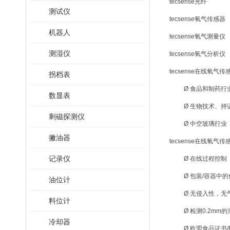
tecsense光纤
测试仪
tecsense氧气传感器
机器人
tecsense氧气测量仪
测湿仪
tecsense氧气分析仪
tecsense在线氧气传
拐档表
Ø 食品和制药行业
数显表
Ø 生物技术、
剩磁探测仪
Ø 中空玻璃行业
撇油器
tecsense在线氧气传
记录仪
Ø 在线过程控制
Ø 包装/容器中
油位计
Ø 无侵入性，
料位计
Ø 检测0.2m
冷却器
Ø 欧盟食品证书/