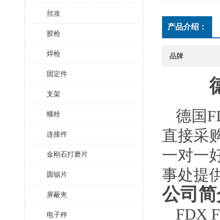
丝攻
产品介绍：
胶枪
焊枪
品牌
固定件
支架
德国
F
螺栓
直接采
连接件
一对一
金刚石打磨片
事处提
圆锯片
公司简
屏蔽夹
FDX 
电子秤