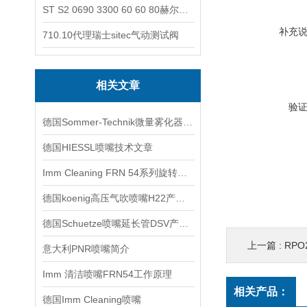
ST S2 0690 3300 60 60 80赫尔纳-供应奥地利KARNER标准控制电缆
补充
710.10代理瑞士sitec气动测试阀
相关文章
验
德国Sommer-Technik微量雾化器技术交流
德国HIESSL喷嘴技术文章
Imm Cleaning FRN 54系列旋转喷嘴特征
德国koenig高压气吹喷嘴H22产品系列特点与用途
德国Schuetze喷嘴延长管DSV产品系列特点与用途
上一篇 :
RPO2
意大利PNR喷嘴简介
Imm 清洁喷嘴FRN54工作原理
相关产品：
德国Imm Cleaning喷嘴