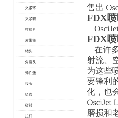
售出 Osc
夹紧环
FDX喷
夹紧套
OsciJe
打磨片
FDX喷
皮带轮
在许
钻头
射流、
角度头
为这些
弹性垫
要锋利
接头
化，也
吸盘
Osci
密封
磨损和
拉杆