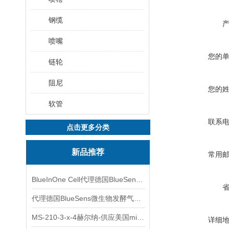
钢缆
喷嘴
您的
链轮
阻尼
您的
软管
联系
点击更多分类
新品推荐
常用
BlueInOne Cell代理德国BlueSens多项气体分析仪
代理德国BlueSens微生物发酵气体分析仪
MS-210-3-x-4赫尔纳-供应美国micro-surface砂纸
详细