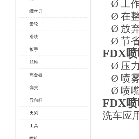
Ø
工
螺丝刀
Ø
在
齿轮
Ø
放
滑块
Ø
节
扳手
FDX喷
丝锥
Ø
压
离合器
Ø
喷
弹簧
Ø
喷
FDX喷
导向杆
洗车应
夹紧
工具
喷枪