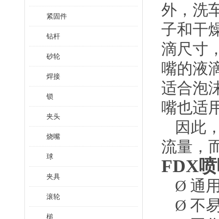
外，洗
紧固件
子和干
钻杆
滴尺寸，
砂轮
嘴的液
焊接
适合泡沫
锁
嘴也适
夹头
因此
烧嘴
流量，
球
FDX喷
夹具
Ø
通
滚轮
Ø
不
槌