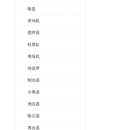
吸盘
发动机
搅拌器
柱塞缸
堆垛机
传送带
制动器
分离器
增压器
吸尘器
离合器