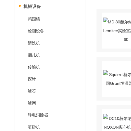
机械设备
捣固镐
检测设备
清洗机
捆扎机
传输机
探针
滤芯
滤网
静电消除器
喷砂机