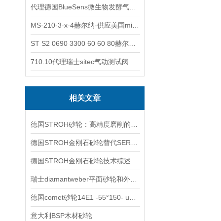
代理德国BlueSens微生物发酵气体分析仪
MS-210-3-x-4赫尔纳-供应美国micro-surface砂纸
ST S2 0690 3300 60 60 80赫尔纳-供应奥地利KARNER标准控制电缆
710.10代理瑞士sitec气动测试阀
相关文章
德国STROH砂轮：高精度磨削的工具伙伴
德国STROH金刚石砂轮替代SERMA砂轮的技术交流
德国STROH金刚石砂轮技术综述
瑞士diamantweber平面砂轮和外圆砂轮DW产品系列特点与用途
德国comet砂轮14E1 -55°150- u6- x10- H20 D25 C100 VCM介绍
意大利BSP木材砂轮