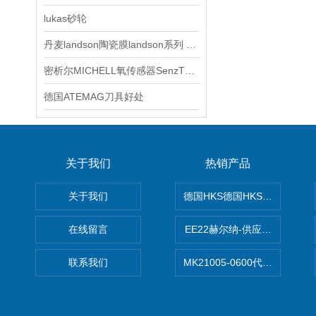
lukas砂轮
丹麦landson陶瓷膜landson系列 赫尔纳供应
密析尔MICHELL氧传感器SenzTx 102技术资料
德国ATEMAG刀具好处
关于我们
热销产品
关于我们
德国HKS德国HKS液压旋转摆
在线留言
EE22赫尔纳-供应MichaelRie
联系我们
MK21005-0600代理德国MK T