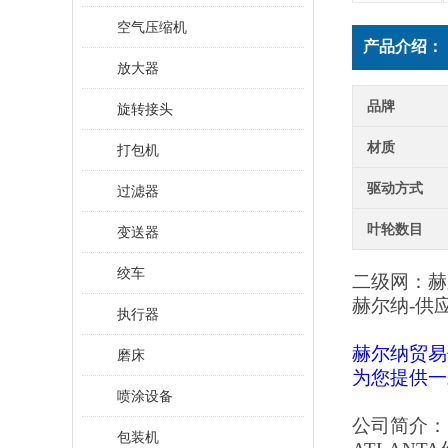
空气压缩机
产品介绍：
放大器
品牌
旋转接头
材质
打包机
驱动方式
过滤器
叶轮数目
变送器
绞车
二级网：赫
赫尔纳
-供
执行器
赫尔纳贸易
磨床
为您提供一
喷涂设备
公司简介：
包装机