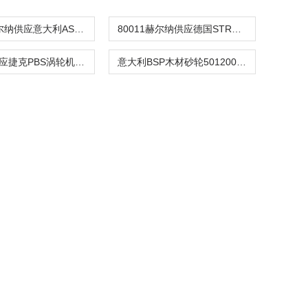
Speno赫尔纳供应意大利ASI砂轮ASI SpA 砂浆泵
80011赫尔纳供应德国STROH 修整轮 轮廓测量仪
赫尔纳-供应捷克PBS涡轮机叶轮-叶轮给料机
意大利BSP木材砂轮501200 刀具