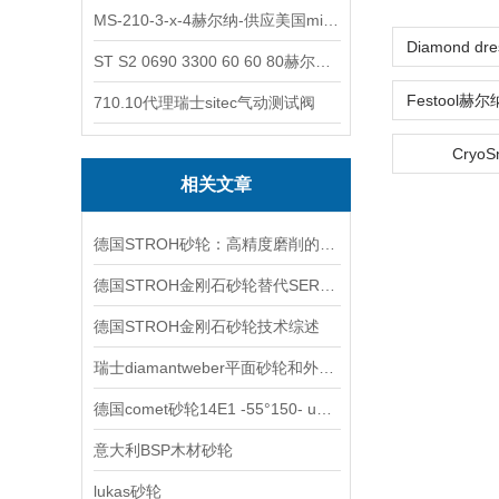
MS-210-3-x-4赫尔纳-供应美国micro-surface砂纸
ST S2 0690 3300 60 60 80赫尔纳-供应奥地利KARNER标准控制电缆
710.10代理瑞士sitec气动测试阀
Cryo
相关文章
德国STROH砂轮：高精度磨削的工具伙伴
德国STROH金刚石砂轮替代SERMA砂轮的技术交流
德国STROH金刚石砂轮技术综述
瑞士diamantweber平面砂轮和外圆砂轮DW产品系列特点与用途
德国comet砂轮14E1 -55°150- u6- x10- H20 D25 C100 VCM介绍
意大利BSP木材砂轮
lukas砂轮