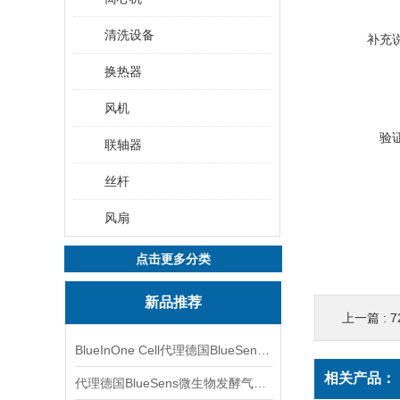
清洗设备
补充
换热器
风机
验
联轴器
丝杆
风扇
点击更多分类
新品推荐
上一篇 :
7
BlueInOne Cell代理德国BlueSens多项气体分析仪
相关产品：
代理德国BlueSens微生物发酵气体分析仪