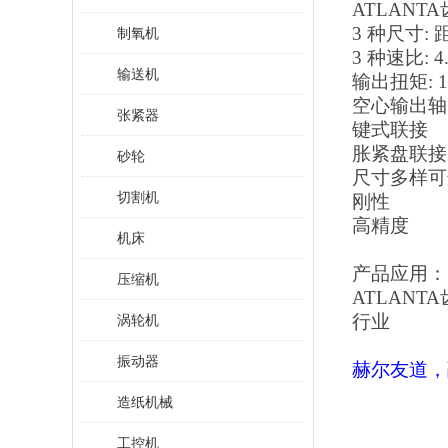
ATLANT
3 种尺寸: 距 
制氧机
3 种速比: 4.7
输送机
输出扭矩
: 
空心输出轴
张紧器
键式联接
胀紧盘联接
砂轮
尺寸多样可
切割机
刚性
高精度
机床
产品应用：
压缩机
ATLANT
行业
涡轮机
振动器
赫尔友道，
造纸机械
工控机