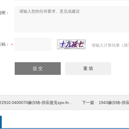
说明：
证码：
请输入计算结果（填
22910.0400070赫尔纳-供应捷克zps-fn铣刀
下一篇 :
1943赫尔纳-供