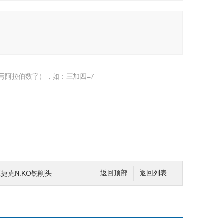
写阿拉伯数字），如：三加四=7
应捷克N.KO铣削头
返回顶部
返回列表