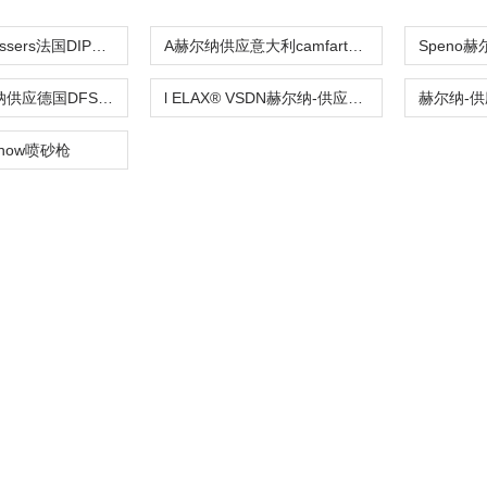
Diamond dressers法国DIPROTEX钻石砂轮修整器磨刀机
A赫尔纳供应意大利camfart砂轮 WE
Festool赫尔纳供应德国DFS 偏心砂光机用砂盘
l ELAX® VSDN赫尔纳-供应的欧洲货源德国直采kemper砂轮-砂水分离器
Snow喷砂枪