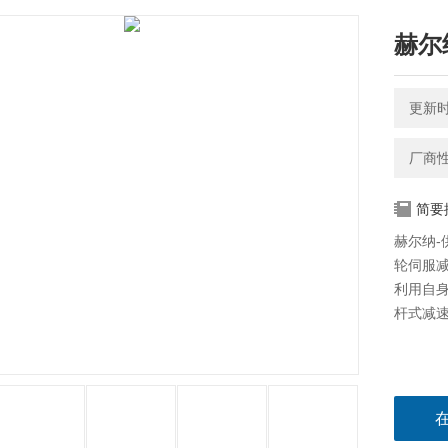
赫尔
更新时间
厂商
简要
赫尔纳-供
轮伺服减
利用自
杆式减