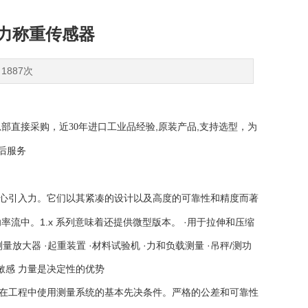
 剪切力称重传感器
1887次
,
,
总部直接采购，近
30
年进口工业品经验
原装产品
支持选型，为
后服务
心引入力。它们以其紧凑的设计以及高度的可靠性和精度而著
功率流中。
1.x 系列意味着还提供微型版本。 ·用于拉伸和压缩
集成测量放大器 ·起重装置 ·材料试验机 ·力和负载测量 ·吊秤/测功
敏感 力量是决定性的优势
在工程中使用测量系统的基本先决条件。严格的公差和可靠性