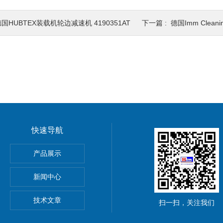
国HUBTEX装载机轮边减速机 4190351AT
下一篇 :
德国Imm Clean
快速导航
转摆动缸
产品展示
Riedel变压器
新闻中心
 Tools钻头MK21005-0600 刀具
技术文章
扫一扫，关注我们