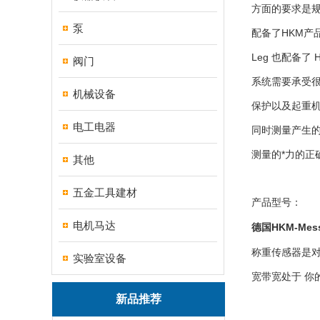
方面的要求是
泵
配备了HKM产
Leg 也配备了
阀门
系统需要承受很
机械设备
保护以及起重机
电工电器
同时测量产生的
测量的*力的正
其他
五金工具建材
产品型号：
电机马达
HKM-Mes
德国
称重传感器是对
实验室设备
宽带宽处于 你
新品推荐