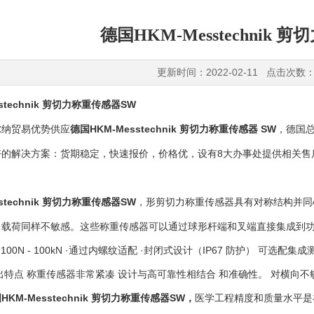
德国HKM-Messtechnik
更新时间：2022-02-11 点击次数：
stechnik
剪切力称重传感器
SW
HKM-Messtechnik
剪切力称重传感器
SW
尔纳贸易优势供应
德国
，德国
8
好的解决方案：货期稳定，快速报价，价格优，设有
大办事处提供相关售
stechnik
剪切力称重
SW
形剪切力称重传感器具有对称结构并同
传感器
，
向载荷同样不敏感。这些称重传感器可以通过球形杆端和叉端直接集成到
 100N - 100kN ·通过内螺纹适配 ·封闭式设计（IP67 防护） 可选配
出特点 称重传感器非常紧凑 设计与高可靠性相结合 和准确性。 对横向不
HKM-Messtechnik
剪切力称重传感器
SW
医学工程
精度和质量水平是
国
，