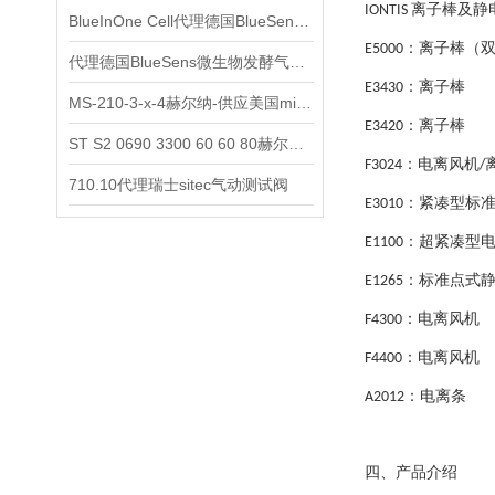
离子棒及静
IONTIS
BlueInOne Cell代理德国BlueSens多项气体分析仪
：
离子棒（
E5000
代理德国BlueSens微生物发酵气体分析仪
：
离子棒
E3430
MS-210-3-x-4赫尔纳-供应美国micro-surface砂纸
：
离子棒
E3420
ST S2 0690 3300 60 60 80赫尔纳-供应奥地利KARNER标准控制电缆
：
电离风机
F3024
/
710.10代理瑞士sitec气动测试阀
：
紧凑型标
E3010
：
超紧凑型
E1100
：
标准点式
E1265
：
电离风机
F4300
：
电离风机
F4400
：
电离条
A2012
四、产品介绍