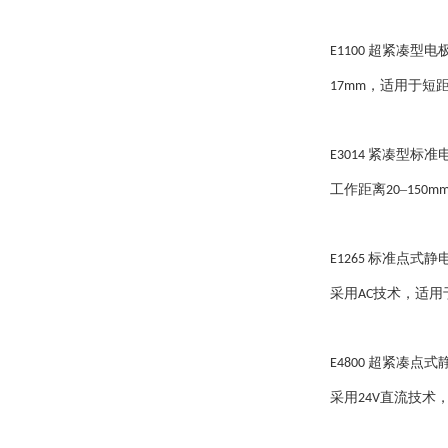
超紧凑型电
E1100
，适用于短
17mm
紧凑型标准
E3014
工作距离
–
20
150m
标准点式静
E1265
采用
技术，适用
AC
超紧凑点式
E4800
采用
直流技术
24V