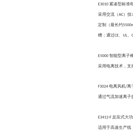
紧凑型标准
E3010
采用交流（
）技
AC
定制（最长约
5500
槽；通过
、
、
CE
UL
智能型离子
E5000
采用电离技术，支
电离风机
离
F3024
/
通过气流加速离子
反应式大功
E3412-F
适用于高速生产线