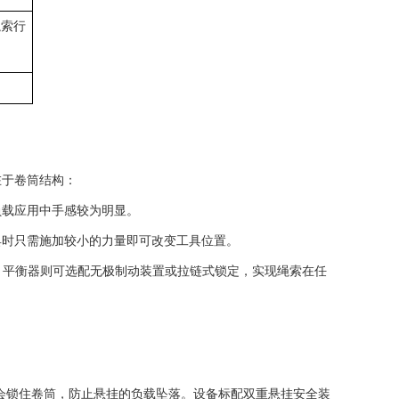
绳索行
在于卷筒结构：
负载应用中手感较为明显。
具时只需施加较小的力量即可改变工具位置。
，平衡器则可选配无极制动装置或拉链式锁定，实现绳索在任
会锁住卷筒，防止悬挂的负载坠落。设备标配双重悬挂安全装