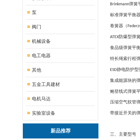
弹簧
Brinkmann
泵
标准弹簧平衡
卷簧器（
Federz
阀门
防爆型弹
ATEX
机械设备
食品级弹簧平
电工电器
特长绳索行程
其他
静电防护型
ESD
集成能源块的
五金工具建材
鲍登线式弹簧
电机马达
压缩空气软管
实验室设备
带接近开关的
新品推荐
三、主要型号