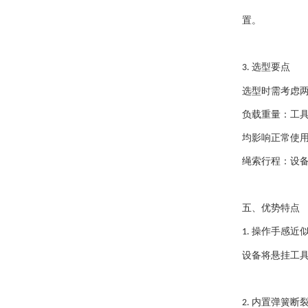
置。
选型要点
3.
选型时需考虑
负载重量：工
均影响正常使
绳索行程：设
五、优势特点
操作手感近
1.
设备将悬挂工
内置弹簧断
2.