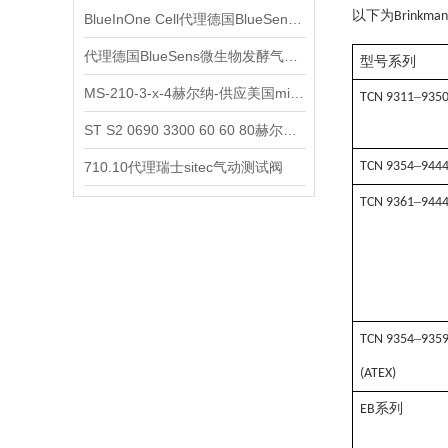
以下为
Brinkma
BlueInOne Cell代理德国BlueSens多项气体分析仪
代理德国BlueSens微生物发酵气体分析仪
型号系列
MS-210-3-x-4赫尔纳-供应美国micro-surface砂纸
–
TCN 9311
935
ST S2 0690 3300 60 60 80赫尔纳-供应奥地利KARNER标准控制电缆
–
710.10代理瑞士sitec气动测试阀
TCN 9354
944
–
TCN 9361
944
–
TCN 9354
935
(ATEX)
系列
EB