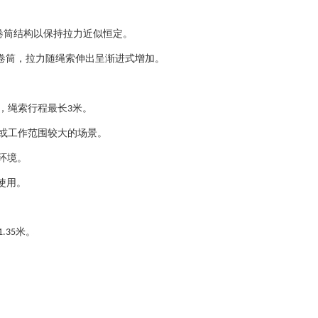
卷筒结构以保持拉力近似恒定。
卷筒，拉力随绳索伸出呈渐进式增加。
，绳索行程最长
米。
3
或工作范围较大的场景。
环境。
使用。
米。
1.35