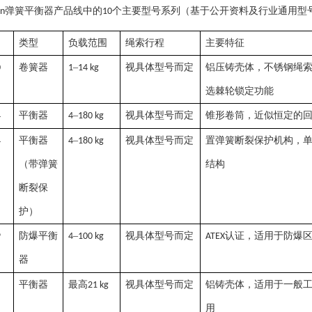
弹簧平衡器产品线中的
个主要型号系列（基于公开资料及行业通用型
nn
10
类型
负载范围
绳索行程
主要特征
卷簧器
–
视具体型号而定
铝压铸壳体，不锈钢绳
0
1
14 kg
选棘轮锁定功能
平衡器
–
视具体型号而定
锥形卷筒，近似恒定的
4
4
180 kg
平衡器
–
视具体型号而定
置弹簧断裂保护机构，
4
4
180 kg
（带弹簧
结构
断裂保
护）
防爆平衡
–
视具体型号而定
认证，适用于防爆
9
4
100 kg
ATEX
器
平衡器
最高
视具体型号而定
铝铸壳体，适用于一般
21 kg
用