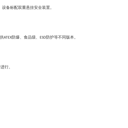
。设备标配双重悬挂安全装置。
供
防爆、食品级、
防护等不同版本。
ATEX
ESD
牌进行。