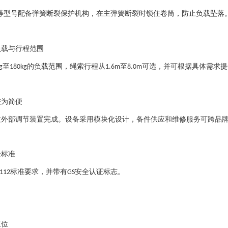
等型号配备弹簧断裂保护机构，在主弹簧断裂时锁住卷筒，防止负载坠落
负载与行程范围
至
的负载范围，绳索行程从
至
可选，并可根据具体需求提
g
180kg
1.6m
8.0m
较为简便
过外部调节装置完成。设备采用模块化设计，备件供应和维修服务可跨品
全标准
标准要求，并带有
安全认证标志。
112
GS
工位