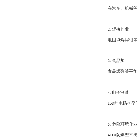
在汽车、机械
焊接作业
2.
电阻点焊焊钳
食品加工
3.
食品级弹簧平
电子制造
4.
静电防护型
ESD
危险环境作
5.
防爆型平
ATEX