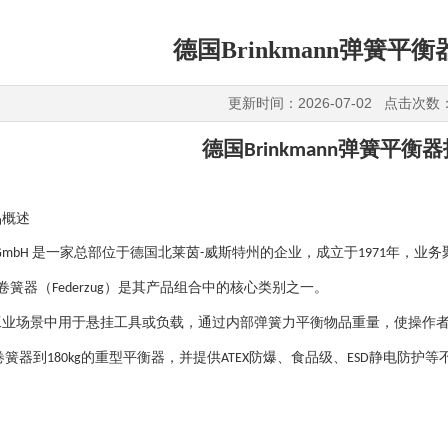
德国Brinkmann弹簧平
更新时间：2026-07-02 点击次数
德国
弹簧平衡器
Brinkmann
品概述
是一家总部位于德国北莱茵
威斯特州的企业，成立于
年，业务
 GmbH
-
1971
卷簧器（
）是其产品组合中的核心类别之一。
Federzug
工业场景中用于悬挂工具或负载，通过内部弹簧力平衡物品重量，使操作
卷簧器到
的重型平衡器，并提供
防爆、食品级、
静电防护等
180kg
ATEX
ESD