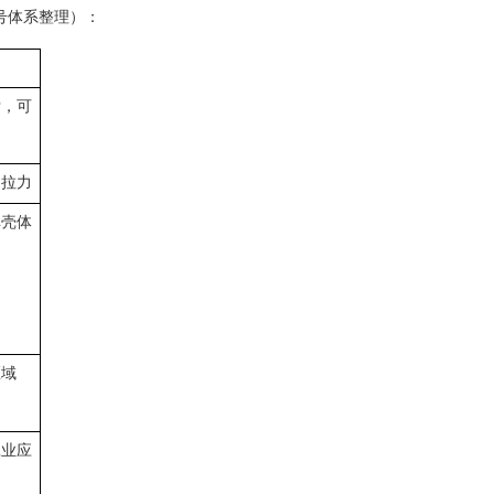
号体系整理）：
索，可
回拉力
单壳体
区域
工业应