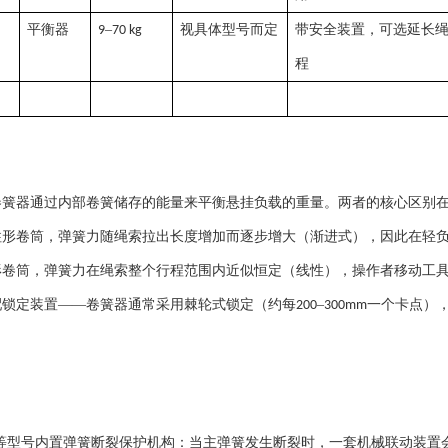
平衡器
–
视具体型号而定
带安全装置，可选延长
9
70 kg
程
卷簧器通过内部卷簧储存的能量来平衡悬挂负载的重量。两者的核心区别
柱形卷筒，弹簧力随绳索拉出长度增加而逐步增大（渐进式），因此在轻
形卷筒，弹簧力在绳索整个行程范围内近似恒定（线性），操作者移动工
配锁定装置
——卷簧器通常采用棘轮式锁定（约每
–
一个卡点）
200
300mm
。
等型号内置弹簧断裂保护机构：当主弹簧发生断裂时，一套机械联动装置