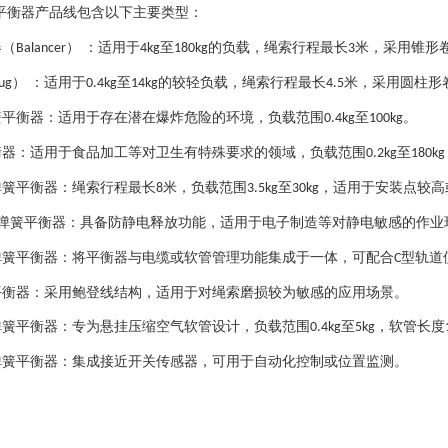
平衡器产品线包含以下主要类型：
器（
） ：适用于
至
的负载，绳索行程最长
米，采用锥形
Balancer
4kg
180kg
3
） ：适用于
至
的较轻负载，绳索行程最长
米，采用圆柱形
ug
0.4kg
14kg
4.5
簧平衡器：适用于存在潜在爆炸危险的环境，负载范围
至
。
0.4kg
100kg
衡器：适用于食品加工等对卫生有特殊要求的领域，负载范围
至
0.2kg
180kg
弹簧平衡器：绳索行程最长
米，负载范围
至
，适用于安装点较高
8
3.5kg
30kg
弹簧平衡器：具备防静电释放功能，适用于电子制造等对静电敏感的作业
弹簧平衡器：将平衡器与电缆或软管管理功能集成于一体，可配合
型轨道
C
平衡器：采用鲍登线结构，适用于对绳索磨损较为敏感的应用场景。
弹簧平衡器：专为悬挂压缩空气软管设计，负载范围
至
，软管长度
0.4kg
5kg
弹簧平衡器：集成接近开关传感器，可用于自动化控制或位置监测。