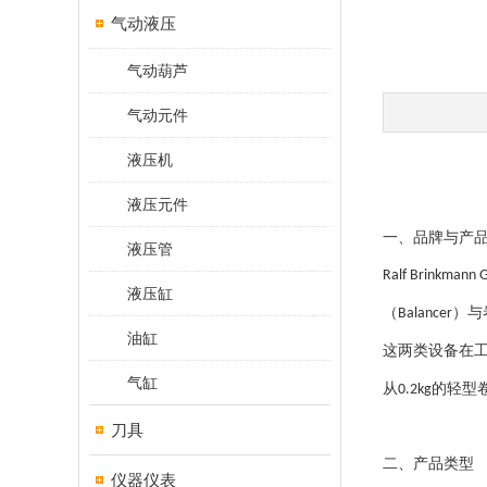
气动液压
气动葫芦
气动元件
液压机
液压元件
一、品牌与产
液压管
Ralf Brinkmann
液压缸
（
）与
Balancer
油缸
这两类设备在
气缸
从
的轻型
0.2kg
刀具
二、产品类型
仪器仪表