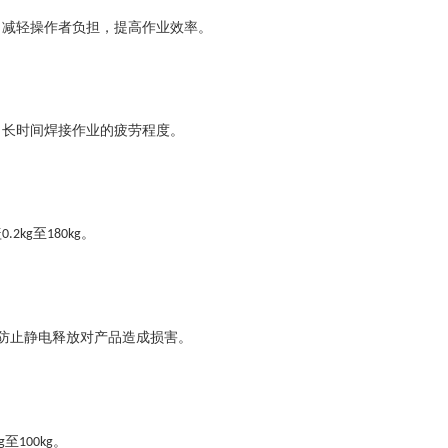
，减轻操作者负担，提高作业效率。
了长时间焊接作业的疲劳程度。
盖
至
。
0.2kg
180kg
防止静电释放对产品造成损害。
至
。
g
100kg