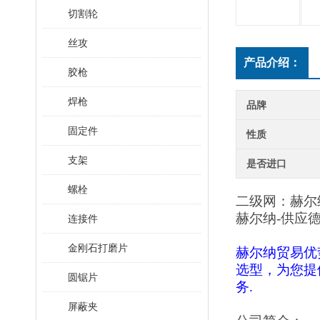
切割轮
丝攻
产品介绍：
胶枪
焊枪
品牌
固定件
性质
支架
是否进口
螺栓
二级网：赫尔
赫尔纳
-供应
连接件
金刚石打磨片
赫尔纳贸易优
选型，为您提
圆锯片
务.
屏蔽夹