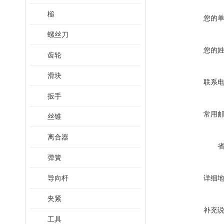
槌
您的
螺丝刀
您的
齿轮
滑块
联系
扳手
常用
丝锥
离合器
弹簧
导向杆
详细
夹紧
补充
工具