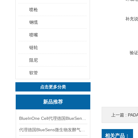
喷枪
补充
钢缆
喷嘴
链轮
验
阻尼
软管
点击更多分类
新品推荐
上一篇 :
PADA
BlueInOne Cell代理德国BlueSens多项气体分析仪
代理德国BlueSens微生物发酵气体分析仪
相关产品：