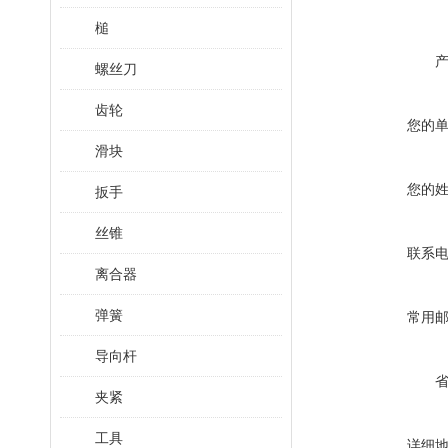
槌
螺丝刀
齿轮
您的
滑块
您的
扳手
丝锥
联系
离合器
弹簧
常用
导向杆
夹紧
工具
详细