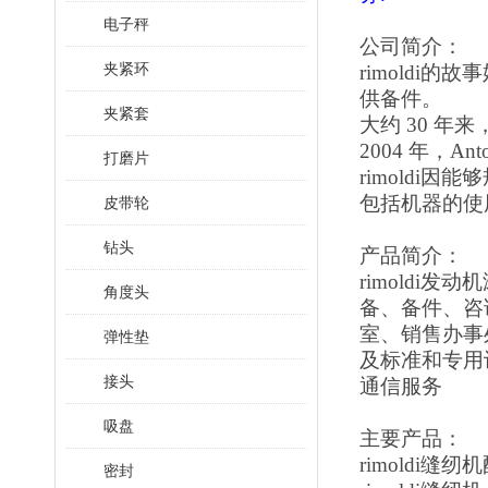
电子秤
公司简介：
夹紧环
rimoldi的
供备件。
夹紧套
大约
30 年
2004 年，An
打磨片
rimold
包括机器的使
皮带轮
钻头
产品简介：
rimoldi
角度头
备、备件、咨询
室、销售办事
弹性垫
及标准和专用设备
接头
通信服务
吸盘
主要产品：
rimoldi缝纫
密封