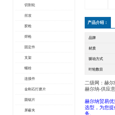
切割轮
丝攻
产品介绍：
胶枪
焊枪
品牌
固定件
材质
支架
驱动方式
螺栓
叶轮数目
连接件
二级网：赫尔
赫尔纳
-供应
金刚石打磨片
圆锯片
赫尔纳贸易优
选型，为您提
屏蔽夹
务.