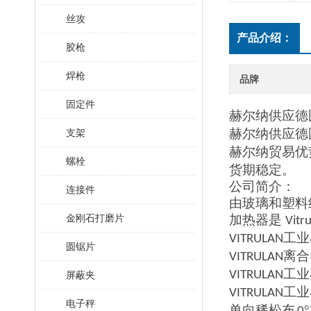
丝攻
产品介绍：
胶枪
焊枪
品牌
固定件
赫尔纳供应
德
赫尔纳供应
德
支架
赫尔纳贸易优
螺栓
货期稳定
。
公司简介：
连接件
由玻璃和塑料
金刚石打磨片
加热器是
Vitr
工业
VITRULAN
圆锯片
离合
VITRULAN
工业
VITRULAN
屏蔽夹
工业
VITRULAN
电子秤
单向稀松布