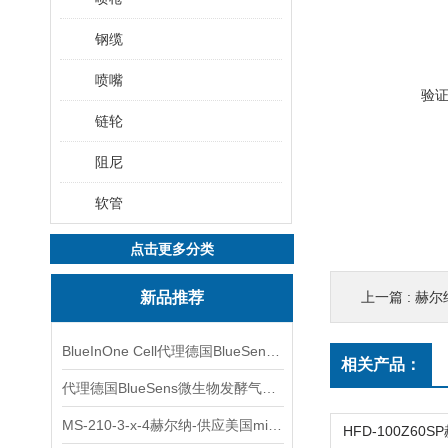
钢缆
喷嘴
验
链轮
阻尼
软管
点击更多分类
新品推荐
上一篇 :
赫尔纳
BlueInOne Cell代理德国BlueSens多项气体分析仪
相关产品：
代理德国BlueSens微生物发酵气体分析仪
MS-210-3-x-4赫尔纳-供应美国micro-surface砂纸