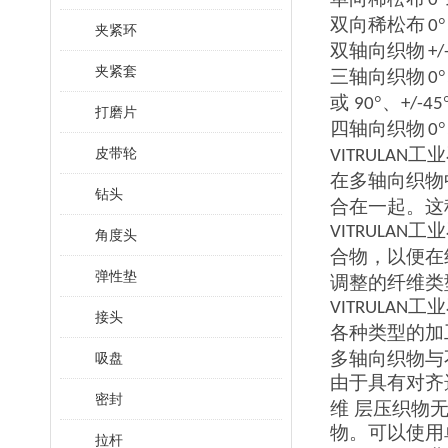
0
双向稀松布
0
夹紧环
双轴向织物
+/
夹紧套
三轴向织物
0
或
°、
90
+/-45
打磨片
四轴向织物
0
工业
皮带轮
VITRULAN
在多轴向织物
钻头
合在一起。这
工业
VITRULAN
角度头
合物，以便在
弹性垫
调整的纤维类
工业
VITRULAN
接头
各种类型的加
多轴向织物与
吸盘
由于具有对齐
密封
维 层压织物
物。可以使用
拉杆