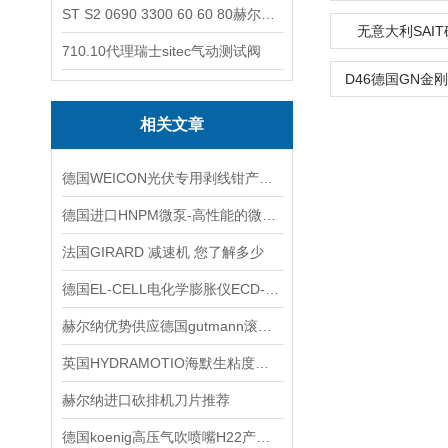
ST S2 0690 3300 60 60 80赫尔纳-供应奥地利KARNER标准控制电缆
无意大利SAI
710.10代理瑞士sitec气动测试阀
D46德国GN金
相关文章
德国WEICON光伏专用剥线钳产品系列
德国进口HNPM微泵-高性能的微流量泵
法国GIRARD 减速机 您了解多少
德国EL-CELL电化学膨胀仪ECD-4-nano技术交流
赫尔纳优势供应德国gutmann滚筒刷技术交流
英国HYDRAMOTIO海默生粘度计产品特点
赫尔纳进口砍排机刀片推荐
德国koenig高压气吹喷嘴H22产品系列特点与用途