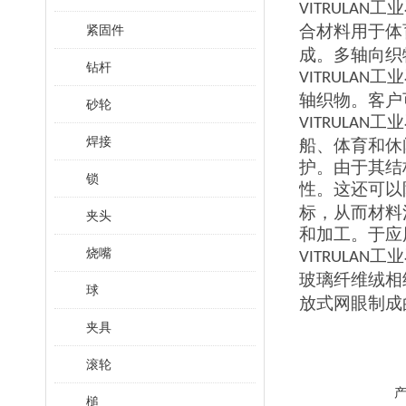
工业
VITRULAN
合材料用于体
紧固件
成。多轴向织
钻杆
工业
VITRULAN
轴织物。客户
砂轮
工业
VITRULAN
焊接
船、体育和休
护。由于其结
锁
性。这还可以
标，从而材料
夹头
和加工。于应
烧嘴
工业
VITRULAN
玻璃纤维绒相
球
放式网眼制成
夹具
滚轮
槌