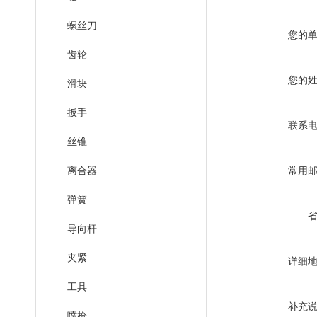
螺丝刀
您的
齿轮
您的
滑块
扳手
联系
丝锥
离合器
常用
弹簧
导向杆
夹紧
详细
工具
补充
喷枪