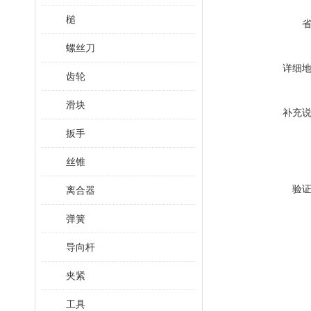
槌
螺丝刀
详细
齿轮
滑块
补充
扳手
丝锥
验
离合器
弹簧
导向杆
夹紧
工具