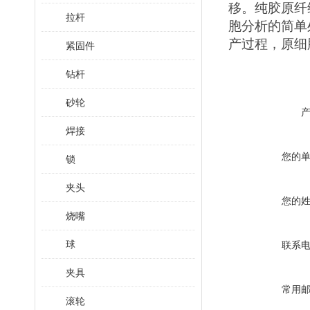
移。纯胶原纤
拉杆
胞分析的简单
产过程
，
原细
紧固件
钻杆
砂轮
焊接
您的
锁
夹头
您的
烧嘴
球
联系
夹具
常用
滚轮