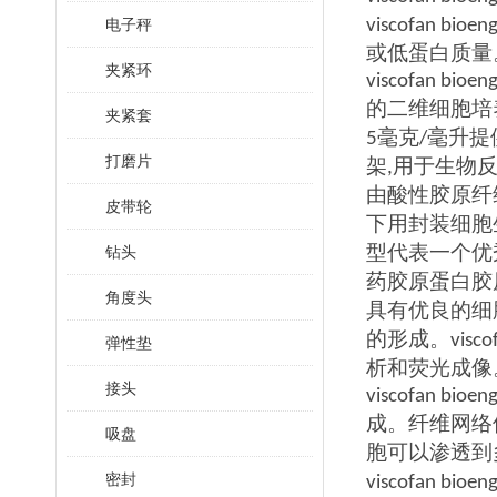
电子秤
viscofan bioen
或低蛋白质量
夹紧环
viscofan bioen
的二维细胞培
夹紧套
毫克
毫升提
5
/
打磨片
架
用于生物
,
由酸性胶原纤
皮带轮
下用封装细胞
型代表一个优
钻头
药胶原蛋白胶
角度头
具有优良的细
的形成。
visco
弹性垫
析和荧光成像
接头
viscofan bioen
成。纤维网络
吸盘
胞可以渗透到
密封
viscofan bioen