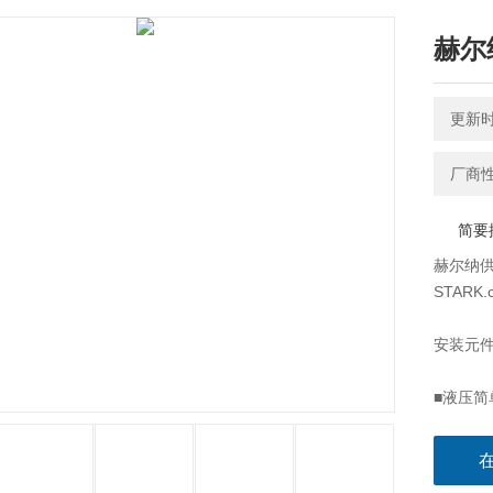
赫尔
更新时间
厂商
简要
赫尔纳供
STARK.cl
安装元件
■液压简
■带释放