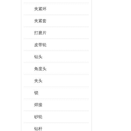
夹紧环
夹紧套
打磨片
皮带轮
钻头
角度头
夹头
锁
焊接
砂轮
钻杆