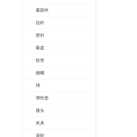
紧固件
拉杆
密封
吸盘
软管
烧嘴
球
弹性垫
接头
夹具
滚轮