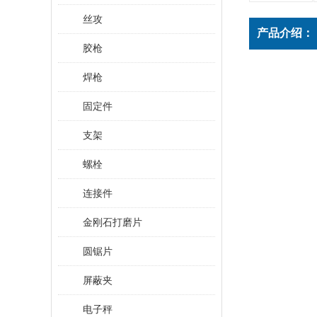
丝攻
产品介绍：
胶枪
焊枪
固定件
支架
螺栓
连接件
金刚石打磨片
圆锯片
屏蔽夹
电子秤