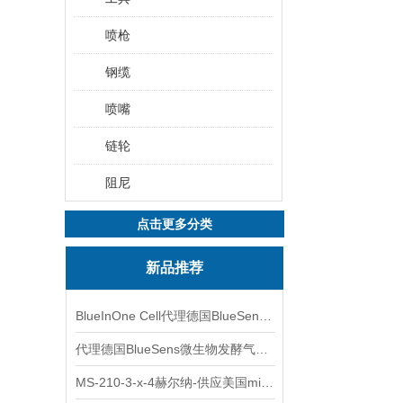
喷枪
钢缆
喷嘴
链轮
阻尼
点击更多分类
新品推荐
BlueInOne Cell代理德国BlueSens多项气体分析仪
代理德国BlueSens微生物发酵气体分析仪
MS-210-3-x-4赫尔纳-供应美国micro-surface砂纸