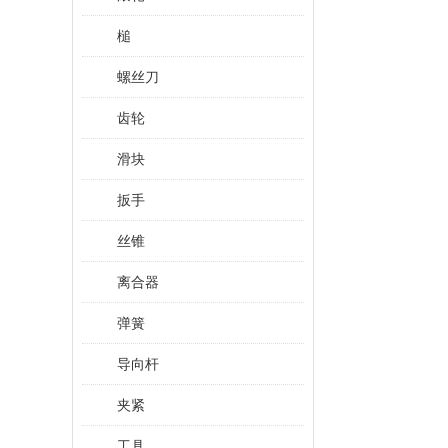
槌
螺丝刀
齿轮
滑块
扳手
丝锥
离合器
弹簧
导向杆
夹紧
工具