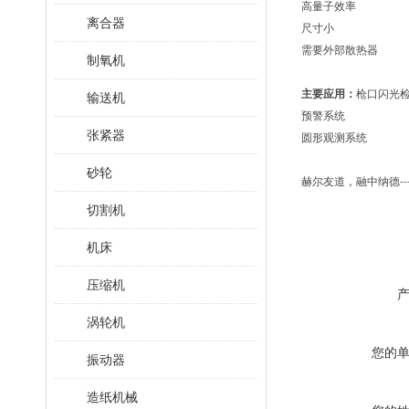
高量子效率
离合器
尺寸小
需要外部散热器
制氧机
主要应用：
枪口闪光
输送机
预警系统
张紧器
圆形观测系统
砂轮
赫尔友道，融中纳德
--
切割机
机床
压缩机
涡轮机
您的
振动器
造纸机械