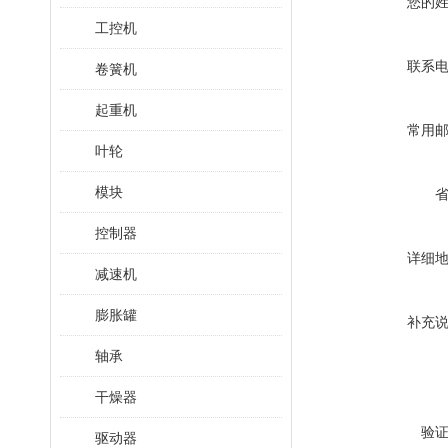
您的
工控机
联系
卷簧机
起重机
常用
叶轮
模块
控制器
详细
减速机
膨胀罐
补充
轴承
干燥器
验
驱动器