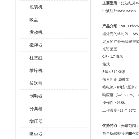
主要型号
：短波红外
I
包装机
中波红外
InAs/InAsSb
吸盘
产品介绍
：
VIGO Photo
发动机
器外壳的终封装。
SW
定义的红外光源光谱
搅拌器
光谱范围
微米
0.9 - 1.7
柱塞缸
格式
堆垛机
像素
640 × 512
像素间距
微米
15
传送带
暗电流
纳安
厘米
<1
/
2
响应度（
）
制动器
λ=1.55μm
操作性
>99.5%
分离器
工作温度
至
-35
55°C
增压器
优势特点
：光谱范围
符合
指令的
族
吸尘器
RoHS
III-V