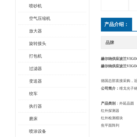
喷砂机
空气压缩机
产品介绍：
放大器
品牌
旋转接头
打包机
赫尔纳供应波兰VIG
赫尔纳供应波兰VIG
过滤器
变送器
德国
总部直接采购，
公司简介：
维戈光子
绞车
产品类别
：外延晶圆
执行器
红外探测器
红外检测模块
磨床
焦平面阵列
喷涂设备