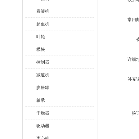
卷簧机
常用
起重机
叶轮
模块
详细
控制器
减速机
补充
膨胀罐
轴承
干燥器
验
驱动器
离心机