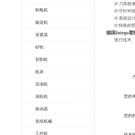
Ø
刀具校
制氧机
Ø
可针对
Ø
系统设
输送机
Ø
特殊的
德国
Inte
张紧器
医疗技术
砂轮
切割机
机床
压缩机
您的
涡轮机
振动器
您的
造纸机械
工控机
联系