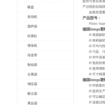
提供可靠且客
产过程的后续统
吸盘
如果您需
发动机
产品型号：
Plastic Insp
搅拌器
德国
Inte
Ø
表面缺
柱塞缸
Ø
体积缺
堆垛机
Ø
不均匀
Ø
污染、
传送带
Ø
对中误
Ø
焦距的
制动器
Ø
使用调
分离器
Ø
尺寸精
德国
Inte
增压器
Ø
对收集
Ø
提高生
吸尘器
Ø
可以确
Ø
连接过
离合器