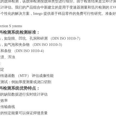
观的故障检测，该故障检测按故障类型进行细分。由于检查结果是立即计
计评估。我们的产品组合中新建立的是用于变速器测量和箔片检测的 EVOins
要个性化的解决方案，
Intego 提供基于样品零件的免费可行性研究。准
ection
S ystems
go塑料检测系统检测标准：
陷，如划痕、凹坑、孔洞和碎屑
（
DIN ISO 10110-7）
陷，如气泡和夹杂物
（
DIN ISO 10110-3）
性和条纹
（
DIN ISO 10110-4）
污渍、浑浊
差
测定
制传递函数
（
MTF） 评估成像性能
度测试：例如厚度测量或浇口切割
go塑料检测系统优势特点：
到的缺陷数据进行实时统计评估
产效率
定传输曲线
程的恒定能量可以保证焊缝质量