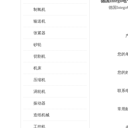
德国
Inte
德国
Int
制氧机
输送机
张紧器
砂轮
您的
切割机
机床
您的
压缩机
联系
涡轮机
振动器
常用
造纸机械
工控机