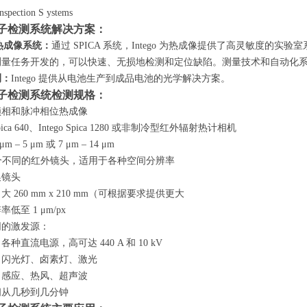
Inspection
S ystems
go电子检测系统解决方案：
 热成像系统
：
通过
SPICA 系统，Intego 为热成像提供了高灵敏度的实验室
测量任务开发的，可以快速、无损地检测和定位缺陷。测量技术和自动化
测
：
Intego 提供从电池生产到成品电池的光学解决方案
。
go电子检测系统检测规格：
锁相和脉冲相位热成像
 Spica 640、Intego Spica 1280 或非制冷型红外辐射热计相机
 μm – 5 μm 或 7 μm – 14 μm
 个不同的红外镜头，适用于各种空间分辨率
换镜头
，大
260 mm x 210 mm（可根据要求提供更大
辨率低至
1 μm/px
同的激发源：
：各种直流电源，高可达
440 A 和 10 kV
：闪光灯、卤素灯、激光
：感应、热风、超声波
间从几秒到几分钟