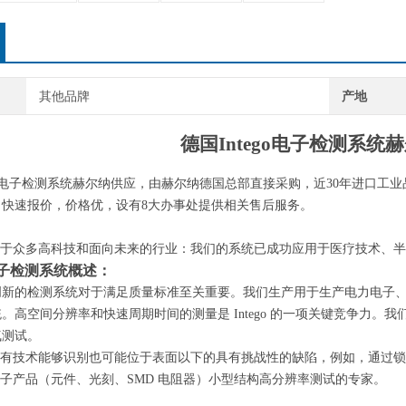
其他品牌
产地
德国
Intego电子检测系统
ego电子检测系统赫尔纳供应，由赫尔纳
德国
总部直接采购，近
30年进口工
，快速报价，价格优，设有
8大办事处提供相关售后服务
。
 活跃于众多高科技
和面向未来的行业：我们的系统已成功应用于医疗技术、半
o电子检测系统概述：
创新的检测系统对于满足质量标准至关重要。我们生产用于生产电力电子
统。高空间分辨率和快速周期时间的测量是
Intego 的一项关键竞争力。
气测试。
o 的专有技术能够识别也可能位于表面以下的具有挑战性的缺陷，例如，通过
锁
o 是电子产品（元件、光刻、SMD 电阻器）小型结构高分辨率测试的专家。