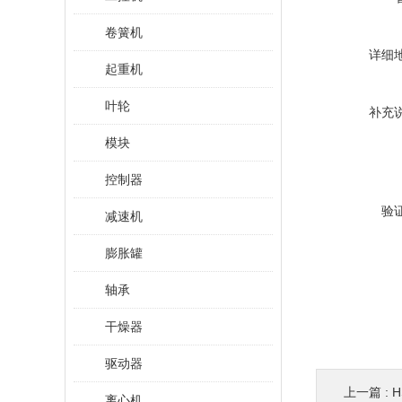
卷簧机
详细
起重机
叶轮
补充
模块
控制器
验
减速机
膨胀罐
轴承
干燥器
驱动器
上一篇 :
H
离心机