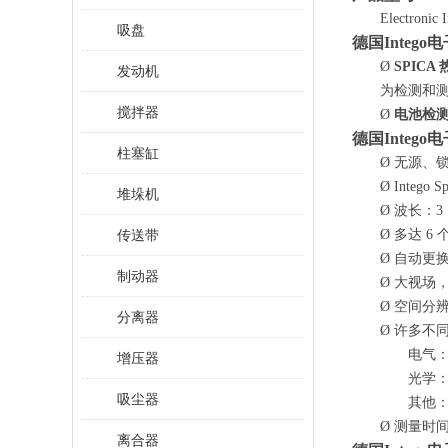
Electronic 
吸盘
德国
Inte
Ø
SPICA
发动机
为检测和
搅拌器
Ø
电池检
德国
Inte
柱塞缸
Ø
无源、
Ø
Intego
堆垛机
Ø
波长：
3
传送带
Ø
多达
6
Ø
自动更
制动器
Ø
大视场
Ø
空间分
分离器
Ø
许多不
电气
增压器
光学
吸尘器
其他
Ø
测量时
离合器