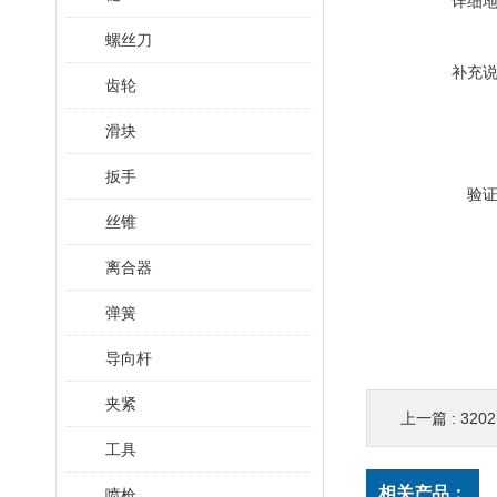
详细
螺丝刀
补充
齿轮
滑块
扳手
验
丝锥
离合器
弹簧
导向杆
夹紧
上一篇 :
320
工具
相关产品：
喷枪