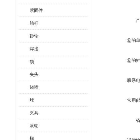
紧固件
钻杆
砂轮
您的
焊接
您的
锁
夹头
联系
烧嘴
球
常用
夹具
滚轮
槌