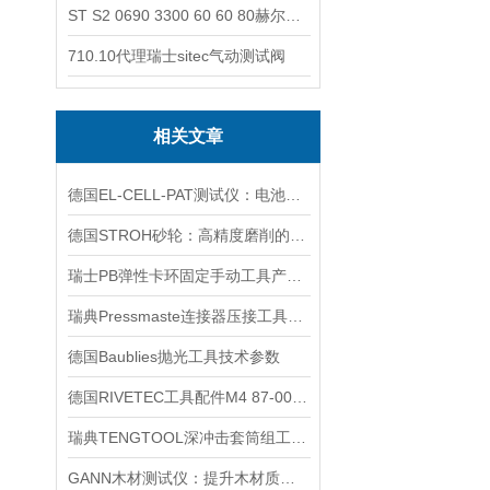
ST S2 0690 3300 60 60 80赫尔纳-供应奥地利KARNER标准控制电缆
710.10代理瑞士sitec气动测试阀
相关文章
德国EL-CELL-PAT测试仪：电池材料研究的电化学分析工具
德国STROH砂轮：高精度磨削的工具伙伴
瑞士PB弹性卡环固定手动工具产品系列
瑞典Pressmaste连接器压接工具压接钳产品系列特点与用途
德国Baublies抛光工具技术参数
德国RIVETEC工具配件М4 87-0040介绍
瑞典TENGTOOL深冲击套筒组工具产品系列
GANN木材测试仪：提升木材质量检测的工具