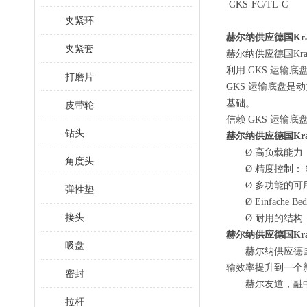
GKS-
FC/TL-C
夹紧环
赫尔纳供应德国Kr
夹紧套
赫尔纳供应德国
K
利用
GKS 运输
打磨片
GKS 运输底盘是
基础。
皮带轮
信赖
GKS 运输底
钻头
赫尔纳供应德国Kr
Ø
高负载能力
角度头
Ø
精度控制：
Ø
多功能的可
弹性垫
Ø
Einfach
接头
Ø
耐用的结构
赫尔纳供应德国
K
吸盘
赫尔纳供应德
输效率提升到一个新
密封
赫尔友道，融
拉杆