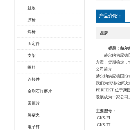
丝攻
产品介绍：
胶枪
焊枪
品牌
固定件
标题
：赫尔
支架
赫尔纳供应德
方案：货期稳定，
螺栓
公司简介：
赫尔纳供应德国
Kr
连接件
我们为您轻松解决
PERFEKT 位于
金刚石打磨片
发展成为一家公司
圆锯片
主要型号：
屏蔽夹
GKS-
FL
GKS-
TL
电子秤