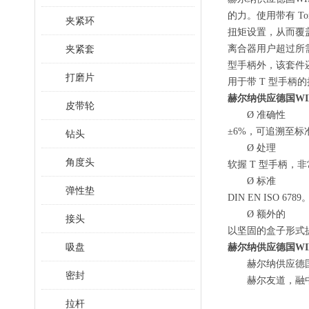
的力。使用带有 To
夹紧环
扭矩设置，从而覆
夹紧套
离合器用户超过所需的
型手柄外，该套件还包括
打磨片
用于带 T 型手柄
赫尔纳供应德国WIH
皮带轮
Ø
准确性
±6%，可追溯至标
钻头
Ø
处理
角度头
软握
T 型手柄，非
Ø
标准
弹性垫
DIN EN ISO 6789
Ø
额外的
接头
以坚固的盒子形式
吸盘
赫尔纳供应德国
W
赫尔纳供应德
密封
赫尔友道，融
拉杆