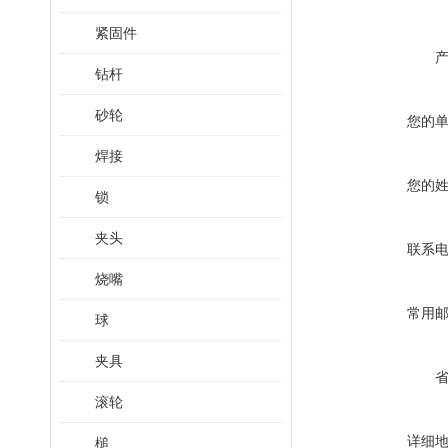
紧固件
钻杆
砂轮
您的
焊接
您的
锁
夹头
联系
烧嘴
常用
球
夹具
滚轮
详细
槌