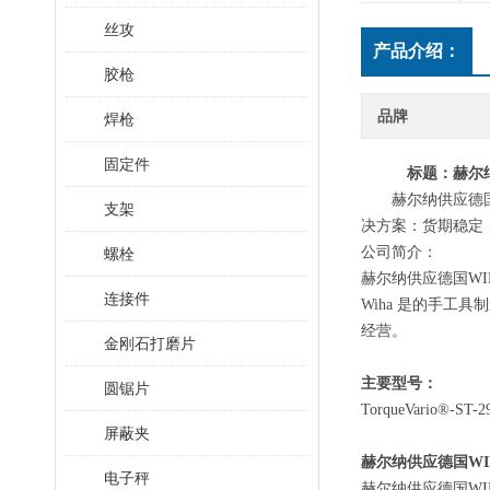
丝攻
产品介绍：
胶枪
品牌
焊枪
固定件
标题
：赫尔
赫尔纳供应德
支架
决方案：货期稳定
公司简介：
螺栓
赫尔纳供应德国
WI
连接件
Wiha 是的手工
经营。
金刚石打磨片
主要型号：
圆锯片
TorqueVario®-ST
-2
屏蔽夹
赫尔纳供应德国WIH
电子秤
赫尔纳供应德国
W