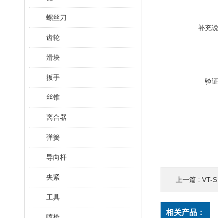
螺丝刀
补充
齿轮
滑块
扳手
验
丝锥
离合器
弹簧
导向杆
夹紧
上一篇 :
VT-S
工具
相关产品：
喷枪