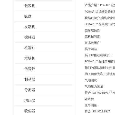
产品介绍
：
是
包装机
PORAL®
过滤器是通过
PORAL®
吸盘
烧结过滤介质因其蜿
产品展现出许
PORAL®
发动机
高耐腐蚀性
高机械强度
搅拌器
耐温范围广
柱塞缸
易于清洁
易于焊接或机械加工
堆垛机
产品通常用作
PORAL®
我们的团队随时为您
传送带
为了确保为客户提供
制动器
气泡测试
气泡压力测量
分离器
符合
ISO 4003:1977 / 
渗透性
增压器
压降测量
吸尘器
符合
ISO 4022:1987