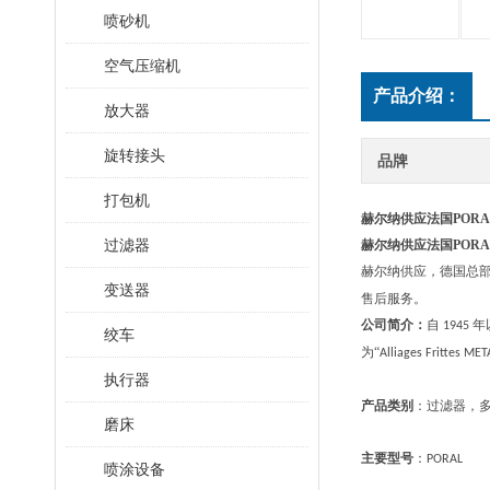
喷砂机
空气压缩机
产品介绍：
放大器
旋转接头
品牌
打包机
赫尔纳供应法国POR
过滤器
赫尔纳供应法国POR
赫尔纳供应，
德国
总
变送器
售后服务
。
公司简介：
自
年
1945
绞车
为“
Alliages Frittes M
执行器
产品类别
：过滤器，
磨床
主要型号
：
PORAL
喷涂设备