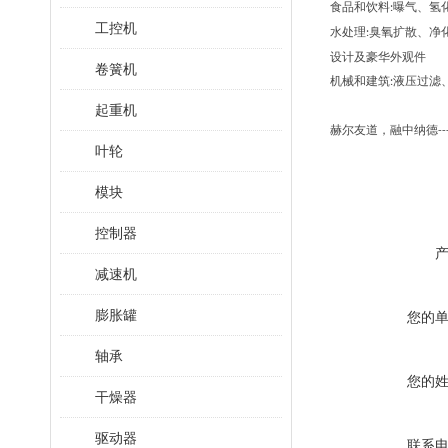
食品和饮料
曝气、氢
:
工控机
水处理
臭氧扩散、净
:
设计及豪华外观件
卷簧机
机械和建筑
液压过滤
:
起重机
赫尔友道，融中纳德
--
叶轮
模块
控制器
减速机
膨胀罐
您的
轴承
您的
干燥器
驱动器
联系