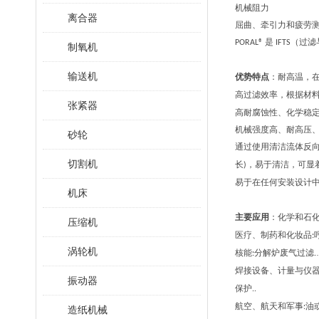
机械阻力
离合器
屈曲、牵引力和疲劳
是
（过滤
PORAL®
IFTS
制氧机
输送机
优势特点
：耐高温，
高过滤效率，根据材
张紧器
高耐腐蚀性、化学稳
机械强度高、耐高压
砂轮
通过使用清洁流体反
切割机
长
，易于清洁，可显
)
易于在任何安装设计
机床
主要应用
：化学和石
压缩机
医疗、制药和化妆品
:
涡轮机
核能
分解炉废气过滤
:
.
焊接设备、计量与仪
振动器
保护
..
航空、航天和军事
油
:
造纸机械