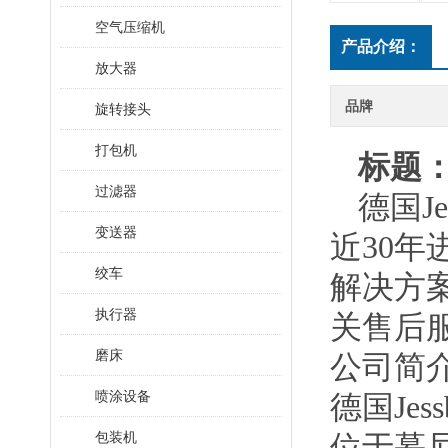
空气压缩机
产品介绍：
放大器
品牌
旋转接头
打包机
标题
过滤器
德国
J
变送器
近
30
绞车
解决方
执行器
关售后
磨床
公司简
喷涂设备
德国
Je
包装机
位于慕