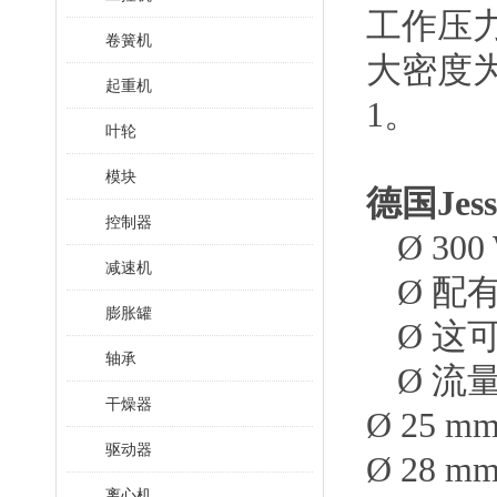
工作压力
卷簧机
大密度
起重机
1。
叶轮
模块
德国
Je
控制器
Ø
30
减速机
Ø
配
膨胀罐
Ø
这
轴承
Ø
流
干燥器
Ø 25 mm
驱动器
Ø 28 mm
离心机