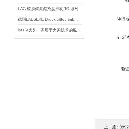
LAG 软质聚氨酯托盘滚轮RO 系列
详细
德国LAESEKE Drucklufttechnik阀芯技术交流
basile夹头一家用于夹紧技术的服务公司。
补充
验
上一篇 :
989