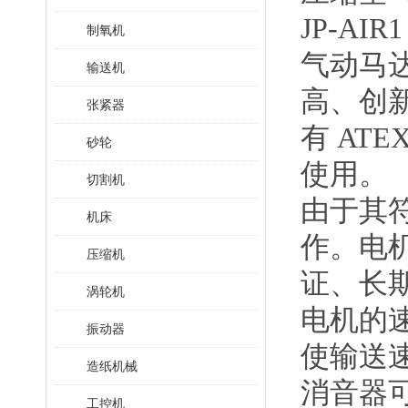
JP-AI
制氧机
气动马
输送机
高、创
张紧器
有
AT
砂轮
使用。
切割机
由于其
机床
作。电
压缩机
证、长
涡轮机
电机的
振动器
使输送
造纸机械
消音器
工控机