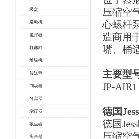
压缩空
吸盘
心螺杆
发动机
造商用
搅拌器
嘴、桶
柱塞缸
堆垛机
主要型
传送带
JP-AIR1
制动器
分离器
德国
Je
增压器
德国
Je
吸尘器
压缩空
离合器