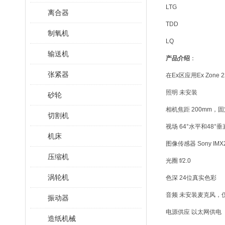
LTG
离合器
TDD
制氧机
LQ
输送机
产品介绍
：
张紧器
在Ex区应用Ex Zone 
照明 未安装
砂轮
相机焦距 200mm，
切割机
视场 64°水平和48
机床
图像传感器 Sony IMX
压缩机
光圈 f/2.0
涡轮机
色深 24位真实色彩
音频 未安装麦克风
振动器
电源供应 以太网供电（Po
造纸机械