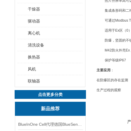
照片分辨率高可达3
干燥器
集成条形码和二
可通过Modbus
驱动器
适用于Ex区（0
离心机
防爆，坚固的不
清洗设备
M42防火外壳Ex 
换热器
保护等级IP67
风机
主要应用
：
在防爆区的存在监测
联轴器
生产过程的观察
点击更多分类
新品推荐
BlueInOne Cell代理德国BlueSens多项气体分析仪