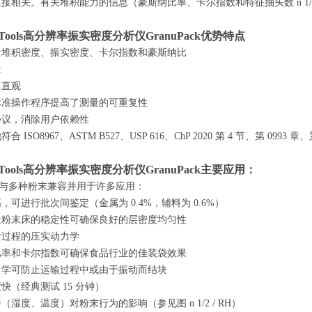
接相关。有关堆积能力的信息（豪斯纳比率、卡尔指数和特征抽头数 n 1
uTools高分辨率振实密度分析仪GranuPack优势特点
量堆积密度、振实密度、卡尔指数和豪斯纳比
量
单直观
标准操作程序提高了测量的可重复性
协议，消除用户依赖性
池符合
ISO8967、ASTM B527、USP 616、ChP 2020 第 4 节、第 0993 章、第
uTools高分辨率振实密度分析仪GranuPack主要应用：
ack 与多种粉末兼容并用于许多应用：
高，可进行批次间鉴定（金属为
0.4%，辅料为 0.6%）
造粉末床的稳定性可确
保良好的层密度均匀性
片过程的压实动力学
比率和卡尔指数可确保食品行业的佳装袋效果
力学可防止运输过程中或由于振动而结块
度快（经典测试
15 分钟）
件（湿度、温度）对粉末行为的影响（参见图
n 1/2 / RH）