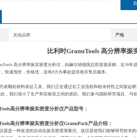
其他品牌
产地
比利时
GranuTools 高分辨
anuTools 高分辨率振实密度分析仪
，由赫尔纳
德国
总部直接采购，近
30年
定，快速报价，价格优，设有8大办事处提供相关售后服务
。
tools 代表颗粒材料表征工具。我们正在通过在工业流程和粉末特性之间
因此，我们缩小了生产和实验室之间的差距。我们参与国际研究项目、与
nuTools高分辨率振实密度分析仪
产品型号：
uTools高分辨率振实密度分析仪GranuPack产品介绍：
Pack 仪器是一种改进的自动化振实密度测量仪。该仪器使我们能够研究粉