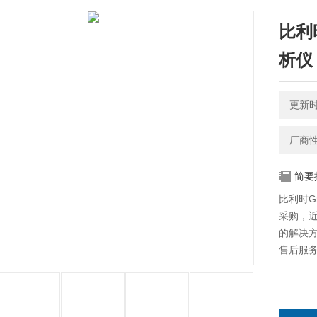
比利
析仪
更新时间
厂商
简要
比利时G
采购，近
的解决
售后服