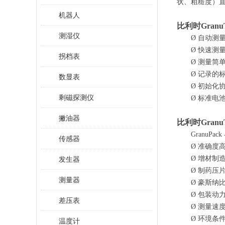
状、粗糙度）直
机器人
比利时
Gran
测湿仪
Ø
自动测
Ø
快速测
拐档表
Ø
测量简
Ø
记录的
数显表
Ø
初始化
剩磁探测仪
Ø
标准电
撇油器
比利时
Gran
GranuP
传感器
Ø
准确度
Ø
增材制
发生器
Ø
制药压
测量器
Ø
豪斯纳
Ø
包装动
差压表
Ø
测量速
Ø
环境条
温度计