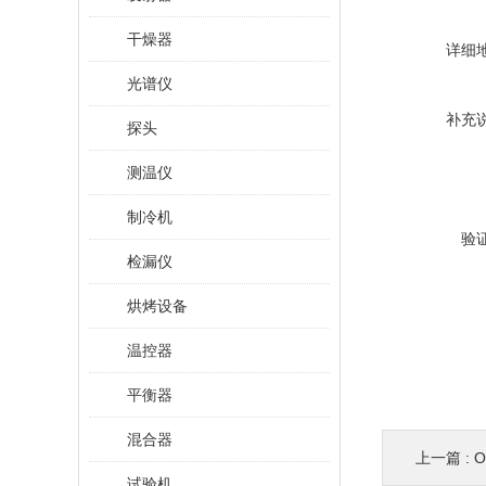
干燥器
详细
光谱仪
补充
探头
测温仪
制冷机
验
检漏仪
烘烤设备
温控器
平衡器
混合器
上一篇 :
O
试验机