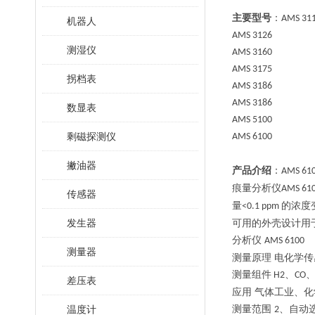
主要型号
：
AMS 31
机器人
AMS 3126
测湿仪
AMS 3160
AMS 3175
拐档表
AMS 3186
AMS 3186
数显表
AMS 5100
剩磁探测仪
AMS 6100
撇油器
产品介绍
：
AMS 61
痕量分析仪
AMS 61
传感器
量
的浓度
<0.1 ppm
发生器
可用的外壳设计用
分析仪
AMS 6100
测量器
测量原理
电化学传
测量组件
、
H2
CO
差压表
应用
气体工业、化
温度计
测量范围
、自动
2