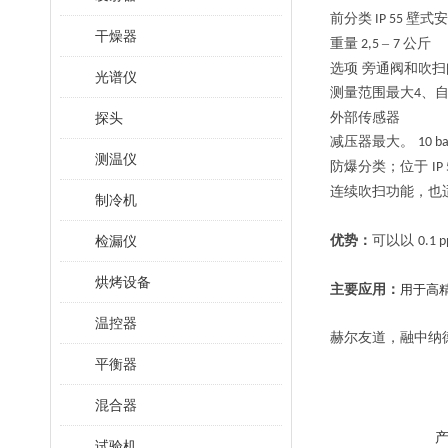
前分类
壁式
IP 55
干燥器
重量
–
公斤
2,5
7
选项
旁通阀和吹扫
光谱仪
测量范围最大
、
4
探头
外部传感器
减压器最大。
10 ba
测温仪
防爆分类；位于
IP
连续吹扫功能，也
制冷机
检漏仪
优势：
可以以
0.1 
烘烤设备
主要应用：
用于高
温控器
赫尔友道，融中纳
平衡器
混合器
试验机