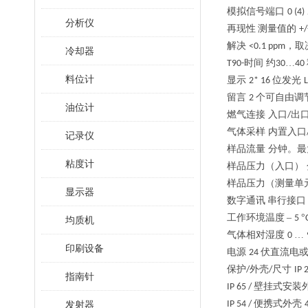
模拟信号端口
0 (4)
分析仪
再现性
测量值的
+/
解决
，取
<0.1 ppm
冷却器
时间
约
…
T90-
30
40
料位计
显示
位发光
2* 16
留言
个可自由调
2
油位计
燃气连接
入口
出
/
气体采样
内置入口
记录仪
样品流量
分钟。最
粘度计
样品压力（入口）
样品压力（测量单
显示器
数字通讯
串行接口
工作环境温度
–
°
5
均质机
气体相对湿度
…
0
印刷设备
电源
伏直流电
24
保护
外壳
尺寸
/
/
IP 
指南针
壁挂式安装
IP 65 /
便携式外壳
发射器
IP 54 /