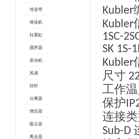
Kubler
传送带
Kubler
堆垛机
1SC-2S
柱塞缸
SK 1S-1
搅拌器
Kubler
发动机
尺寸
风扇
2
工作温
丝杆
分离器
保护
IP
增压器
连接类
吸尘器
Sub-D
离合器