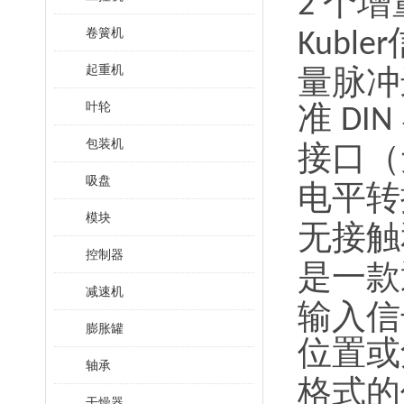
个增
2
卷簧机
Kubler
起重机
量脉冲
叶轮
准
DIN
包装机
接口（
吸盘
电平转
模块
无接触
控制器
是一款
减速机
输入信
膨胀罐
位置或
轴承
格式的
干燥器