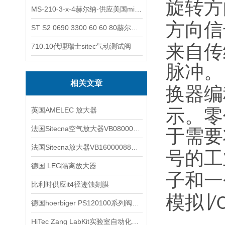
旋转方
MS-210-3-x-4赫尔纳-供应美国micro-surface砂纸
方向信
ST S2 0690 3300 60 60 80赫尔纳-供应奥地利KARNER标准控制电缆
来自传
710.10代理瑞士sitec气动测试阀
脉冲。
相关文章
换器
编
示。零
英国AMELEC 放大器
法国Sitecna空气放大器VB08000000ALNB0介绍
于需
法国Sitecna放大器VB16000088ALLT2介绍
号的工
德国 LEG隔离放大器
子和
比利时供应it4径迹蚀刻膜
模拟∣
/
德国hoerbiger PS120100系列阀优势特点
HiTec Zang LabKit实验室自动化反应系统