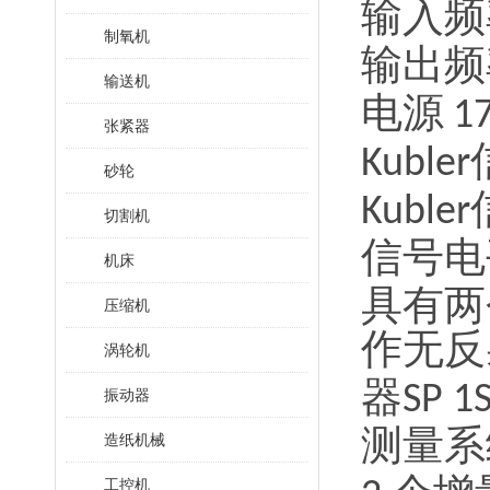
输入频
制氧机
输出频
输送机
电源
1
张紧器
Kubler
砂轮
Kubler
切割机
信号电
机床
具有两
压缩机
作无反
涡轮机
器
SP 1
振动器
测量系
造纸机械
工控机