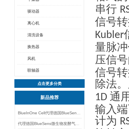
串行
R
驱动器
信号转
离心机
Kubler
清洗设备
量脉冲
换热器
压信号
风机
信号转
联轴器
除法。
点击更多分类
通
1D
新品推荐
输入端
BlueInOne Cell代理德国BlueSens多项气体分析仪
计为
R
代理德国BlueSens微生物发酵气体分析仪