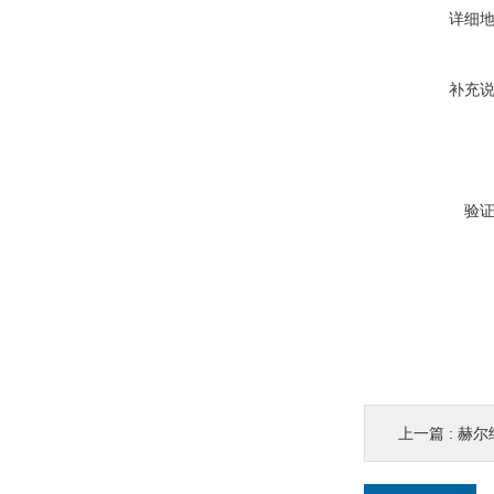
详细
补充
验
上一篇 :
赫尔纳