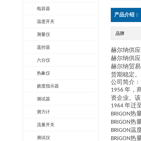
电容器
产品介绍：
温度开关
品牌
测量仪
遥控器
赫尔纳供应
赫尔纳供应
六分仪
赫尔纳贸易
热象仪
货期稳定。
公司简介：
挠度指示器
年，
1956
资企业。该
测试器
年迁
1964
测力计
热
BRIGON
热
BRIGON
流量开关
温
BRIGON
热
测试仪
BRIGON