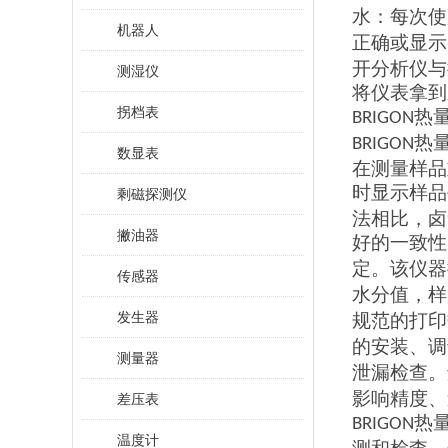
水：每次使
机器人
正确或显示
开分析仪与
测湿仪
将仪表拿到
拐档表
热
BRIGON
热
BRIGON
数显表
在测量样品
时显示样品
剩磁探测仪
法相比，卤
撇油器
好的一致性
定。该仪器
传感器
水分值，样
发生器
规范的打印
的安装、调
测量器
泄漏检查。
影响精度、
差压表
热
BRIGON
温度计