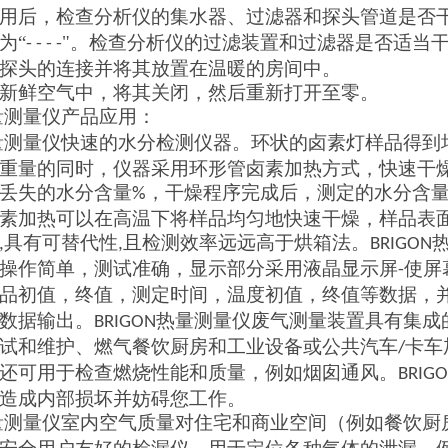
用后，检查分析仪的集水器、过滤器和探头管道是否
为“
"。检查分析仪的过滤装置和过滤器是否适当
- - - -
探头的连接并将其放置在温暖的房间中。
新鲜空气中，将其关闭，然后重新打开至零。
量测量仪产品
应用：
量测量仪快速的水分检测仪器。环状的卤素灯样品得到
重量的同时，仪器采用环形管卤素加热方式，快速干
丢失的水分含量
，干燥程序完成后，测定的水分含
%
素加热可以在高温下将样品均匀地快速干燥，样品表
具有可替代性
且检测效率远远高于烘箱法。
,
,
BRIGON
操作简单，测试准确，显示部分采用液晶显示屏
使屏
-
品初值，终值，测定时间，温度初值，终值等数据，
数据输出。
热量测量仪废气测量装置具有集成
BRIGON
试和维护、燃气餐饮厨房和工业设备或公共汽车
卡车
/
还可用于检查燃烧性能和质量，例如烟囱通风。
BRIG
造成内部损坏并妨碍您工作。
量测量仪室内空气质量对住宅和商业空间（例如餐饮厨