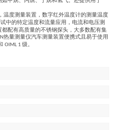
例如甲烷、丙烷、丁烷和氢气。还提供用于
，
温度测量装置
，
数字红外温度计的测量温度
测试中的特定温度和流量应用
，
电流和电压测
置都配有高质量的不锈钢探头，大多数配有集
热
量测量仪汽车测量装置便携式且易于使用
ON
和
级
。
OIML 1