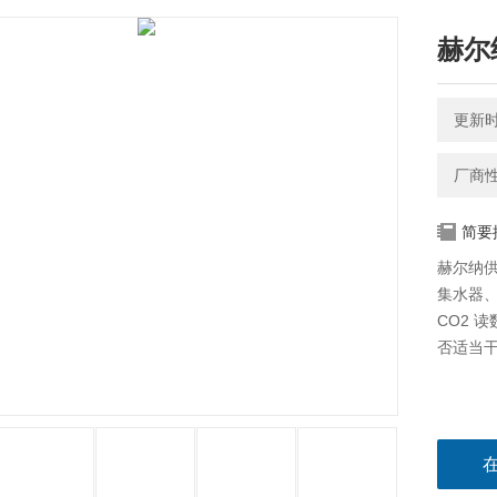
赫尔
更新时间
厂商
简要
赫尔纳供
集水器、
CO2 
否适当