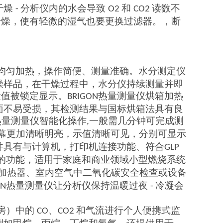
干燥
分析仪内的水会导致
和
读数不
-
O2
CO2
干燥
，
使有轻微的湿气也要更换过滤器。
，
断
均匀加热，操作简便、测量准确。水分测定仪
燥样品，在干燥过程中，水分仪持续测量并即
量值被锁定显示。
热量测量仪烘箱加热
BRIGON
面不易受损，其检测结果与国标烘箱法具有良
热量测量仪智能化操作
一般需几分钟可完成测
,
幕更加清晰明亮，示值清晰可见，分别可显示
并具有与计算机，打印机连接功能、符合
GLP
的功能，适用于家庭和商业领域小型燃烧系统
加热器、室内空气中二氧化碳安全检查或设备
热量测量仪让分析仪保持温暖过夜
冷凝会
ON
-
房）中的
、
和气流进行个人便携式监
CO
CO2