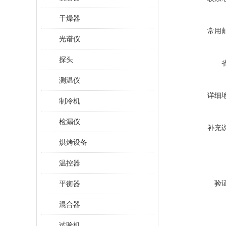
干燥器
常用
光谱仪
探头
测温仪
详细
制冷机
检漏仪
补充
烘烤设备
温控器
验
平衡器
混合器
试验机