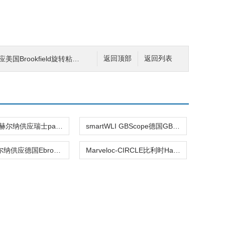
Brookfield旋转粘度计FAST
返回顶部
返回列表
0325/100赫尔纳供应瑞士pamasol压力测量装备Z18612
smartWLI GBScope德国GBS 高性价比3D光学轮廓仪赫尔纳供应
EBI 13赫尔纳供应德国Ebro便携式电子测量仪EBI 12
Marveloc-CIRCLE比利时Hammer-IMS厚度测量赫尔纳供应