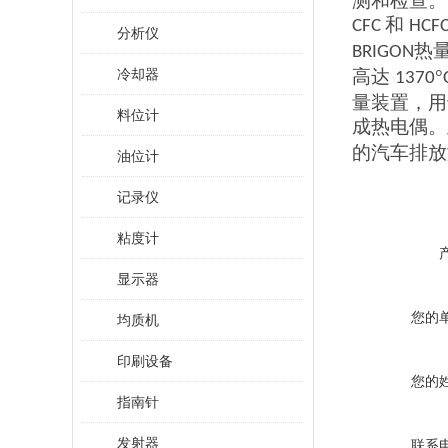
测和检查。
和
CFC
HCF
分析仪
热
BRIGON
冷却器
高达
°
1370
量装置
，
用
料位计
成热电偶。
的汽车排放
油位计
记录仪
粘度计
显示器
您的
均质机
印刷设备
您的
指南针
发射器
联系