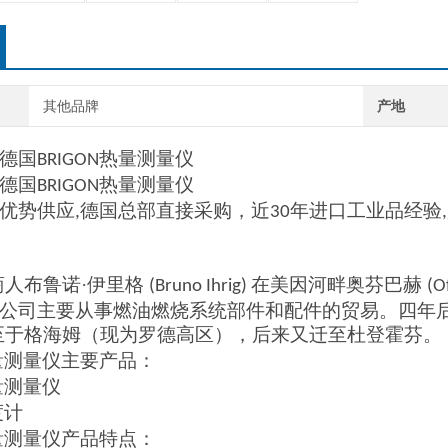
其他品牌
产地
德国
热量测量仪
BRIGON
德国
热量测量仪
BRIGON
优势供应
德国
总部直接采购，近
年进口工业品经验
,
30
,
商人布鲁诺·伊里格
在美因河畔奥芬巴赫
(Bruno Ihrig)
(O
公司主要从事燃油燃烧系统部件和配件的贸易。四年
至于格海姆（现为罗德高区），后来又迁至杜登霍芬。
量测量仪主要
产品：
量测量仪
度计
量测量仪产品
特点：