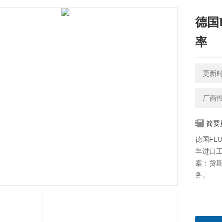
德国
率
更新时间
厂商
简要
德国FL
年进口工
案：货
务。