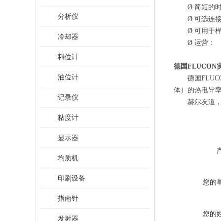
Ø
简短的
分析仪
Ø
可选连
Ø
可用于
冷却器
Ø
运营：
料位计
德国
FLUCO
油位计
德国
FL
体）的热电导率
记录仪
赫尔友道
粘度计
显示器
均质机
印刷设备
您的
指南针
您的
发射器