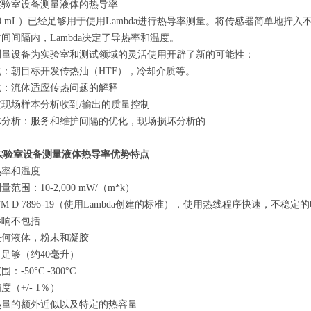
N实验室设备测量液体的热导率
40 mL）已经足够用于使用Lambda进行热导率测量。将传感器简单地拧
时间间隔内，Lambda决定了导热率和温度。
测量设备为实验室和测试领域的灵活使用开辟了新的可能性：
化：朝目标开发传热油（
HTF），冷却介质等。
化：流体适应传热问题的解释
过现场样本分析收到
/输出的质量控制
体分析：服务和维护间隔的优化，现场损坏分析的
N实验室设备测量液体热导率
优势特点
热率和温度
测量范围：
10-2,000 mW/（m*k）
TM D 7896-19（使用Lambda创建的标准），使用热线程序快速，不稳定
影响不包括
任何液体，粉末和凝胶
量足够（约
40毫升）
范围：
-50°C -300°C
精度（
+/- 1％）
热量的额外近似以及特定的热容量