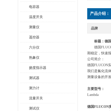
电容器
产品介绍：
温度开关
测量仪
品牌
遥控器
标题
：
德
六分仪
德国
FLU
期稳定，快速
热象仪
公司简介：
德国
FLUCO
挠度指示器
我们是氟化流
测量设备的开
测试器
测力计
主要型号：
Lambda
流量开关
德国FLUCO
测试仪