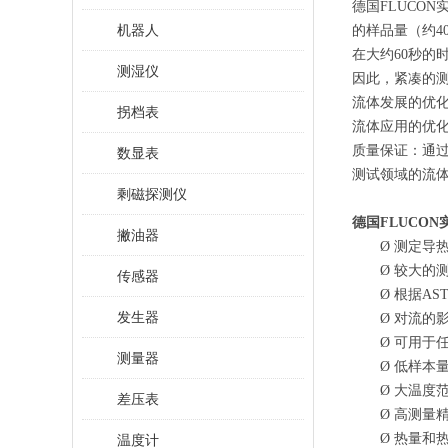
德国
FLUCO
机器人
的样品量（约
在大约
60秒的
测湿仪
因此，紧凑的
流体发展的优
拐档表
流体应用的优
质量保证：通
数显表
测试领
域的流
剩磁探测仪
德国FLUCO
撇油器
Ø
测定导
Ø
较大的
传感器
Ø
根据
AS
发生器
Ø
对流的
Ø
可用于
测量器
Ø
低样本
Ø
大温度
差压表
Ø
高测量
Ø
热量和
温度计