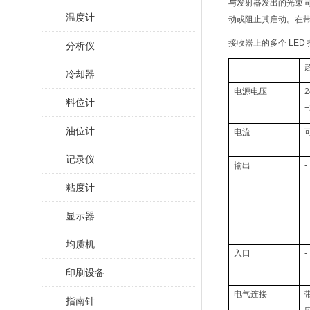
与发射器发出的光束
温度计
动或阻止其启动。在
接收器上的多个 LE
分析仪
冷却器
电源电压
料位计
+
油位计
电流
记录仪
输出
-
粘度计
显示器
均质机
入口
-
印刷设备
电气连接
指南针