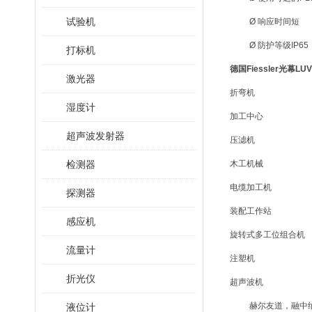
试验机
Ø 响应时间短
Ø 防护等级IP65
打标机
德国Fiessler光幕
LUV
激光器
折弯机
湿度计
加工中心
超声波发射器
压滤机
检测器
木工机械
电缆加工机
探测器
装配工作站
感应机
旋转式多工位组合机
流量计
注塑机
折光仪
超声波机
赫尔友道，融中纳
液位计