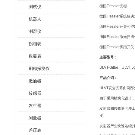
德国Fiessler光栅
测试仪
德国Fiessler系统解
机器人
德国Fiessler开关和
测湿仪
德国Fiessler激光扫
拐档表
德国Fiessler脚踏开关
数显表
主要型号：
ULVT-Gitter、ULVT 
剩磁探测仪
产品介绍：
撇油器
ULVT安全光幕由两
传感器
由于采用模块化设计，保护
发生器
发射器和接收器同步
接。
测量器
发射器产生快速连续打
差压表