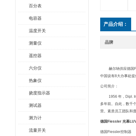
百分表
电容器
产品介绍：
温度开关
品牌
测量仪
遥控器
六分仪
赫尔纳供应德国F
中国设有8大办事处提
热象仪
公司简介：
挠度指示器
1956 年，Di
多年前。自此，数千个 Fie
测试器
营。素质员工团队和度
测力计
德国Fiessler 光幕
LU
流量开关
德国Fiessler控制器