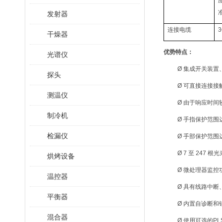
发射器
连接电缆
3
干燥器
优势特点：
光谱仪
Ø 集成开关装置
探头
Ø 可直接连接接触
测温仪
Ø 由于响应时间
制冷机
Ø 手指保护范围达
检漏仪
Ø 手部保护范围达
Ø 7 至 247 
烘烤设备
Ø 微处理器监控
温控器
Ø 具有线路中
平衡器
Ø 内置自诊断和
混合器
Ø 使用可选的P