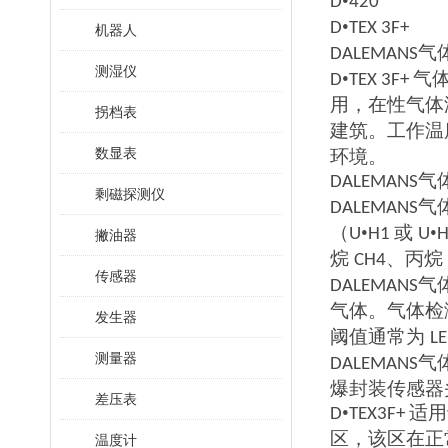
•
D
420
•
D
TEX 3F+
机器人
气
DALEMANS
测湿仪
•
气
D
TEX 3F+
用，在性气体
拐档表
建筑。工作温
数显表
环境
。
气
DALEMANS
剩磁探测仪
气
DALEMANS
（
•
或
•
U
H1
U
H
撇油器
烷
、丙烷
CH4
传感器
气
DALEMANS
气体。气体检
发生器
阈值通常为
L
测量器
气
DALEMANS
爆封装传感器
差压表
•
适用
D
TEX3F+
区，该区在正
温度计