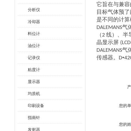
它旨在与兼容
分析仪
目标气体预了
是不同的计算
冷却器
气
DALEMANS
料位计
（
线）、半
2
晶显示屏
(LCD
油位计
气
DALEMANS
传感器。
•
记录仪
D
42
粘度计
显示器
均质机
印刷设备
您的
指南针
您的
发射器