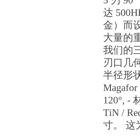
5
刃
90
达 500H
金）而设
大量的
我们的
刃口几
半径形状
Magafo
120°, -
TiN / 
寸。 