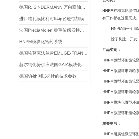
公司简介：
德国R. SINDERMANN 万向联轴器 DIN 808-G技术交流
HNPM
在梅克伦堡-前
有工作都在这里完成
进口核孔膜比利时It4ip径迹蚀刻膜
HNPM由一个由
法国PreciaMolen 称重传感器特点与应用赫尔纳供应
除了构建、开发
HNPM模块化给药系统
产品类别：
德国埃莫克法兰肯EMUGE-FRANKEN套式铣刀4010.1.00
HNPM微型环形齿轮
赫尔纳优势供应法国GAIA模块化工业电源技术交流
HNPM微型环形齿轮
德国Veith测试探针的技术参数
HNPM微型环形齿轮
HNPM微型环形齿轮
HNPM模块化微型环
HNPM微型环形齿轮
主要型号
：
HNPM耐腐蚀微型环形齿