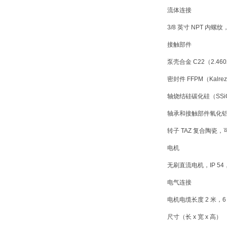
流体连接
3/8 英寸 NPT 内螺
接触部件
泵壳合金 C22（2.4
密封件 FFPM（Kalre
轴烧结硅碳化硅（SSi
轴承和接触部件氧化
转子 TAZ 复合陶瓷
电机
无刷直流电机，IP 54，
电气连接
电机电缆长度 2 米，
尺寸（长 x 宽 x 高）