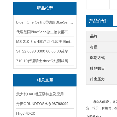
新品推荐
产品介绍：
BlueInOne Cell代理德国BlueSens多项气体分析仪
代理德国BlueSens微生物发酵气体分析仪
品牌
MS-210-3-x-4赫尔纳-供应美国micro-surface砂纸
材质
ST S2 0690 3300 60 60 80赫尔纳-供应奥地利KARNER标准控制电缆
驱动方式
710.10代理瑞士sitec气动测试阀
叶轮数目
排出压力
相关文章
意大利DAB增压泵特点及应用
赫尔纳供应，德
丹麦GRUNDFOS水泵98798099 赫尔纳供应
定，报价，价格优，
Hilge潜水泵