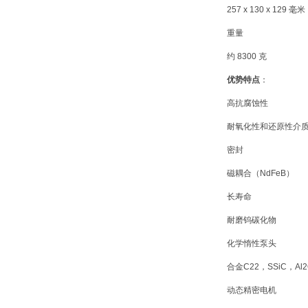
257 x 130 x 129 毫米
重量
约 8300 克
优势特点
：
高抗腐蚀性
耐氧化性和还原性介
密封
磁耦合（NdFeB）
长寿命
耐磨钨碳化物
化学惰性泵头
合金C22，SSiC，Al
动态精密电机