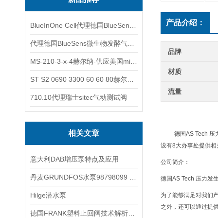
产品介绍：
BlueInOne Cell代理德国BlueSens多项气体分析仪
代理德国BlueSens微生物发酵气体分析仪
品牌
MS-210-3-x-4赫尔纳-供应美国micro-surface砂纸
材质
ST S2 0690 3300 60 60 80赫尔纳-供应奥地利KARNER标准控制电缆
流量
710.10代理瑞士sitec气动测试阀
相关文章
德国AS Tec
设有8大办事处提供相
意大利DAB增压泵特点及应用
公司简介：
丹麦GRUNDFOS水泵98798099 赫尔纳供应
德国AS Tech 压力
Hilge潜水泵
为了能够满足对我们产品和
之外，还可以通过提供 
德国FRANK塑料止回阀技术解析：型号、特点与应用选型