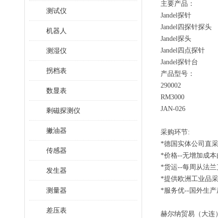
主要产品：
测试仪
Jandel探针
Jandel
四探针探头
机器人
Jandel探头
测湿仪
Jandel四点探针
Jandel探针台
拐档表
产品型号：
290002
数显表
RM3000
JAN-026
剩磁探测仪
撇油器
采购环节:
*德国实体公司直
传感器
*价格--无增加成
*货运--每周从法
发生器
*提供欧洲工业品
测量器
*服务优--国外生
差压表
赫尔纳贸易（大连）有