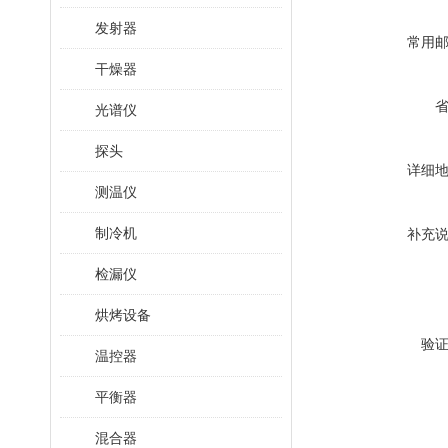
发射器
常用
干燥器
光谱仪
探头
详细
测温仪
制冷机
补充
检漏仪
烘烤设备
验
温控器
平衡器
混合器