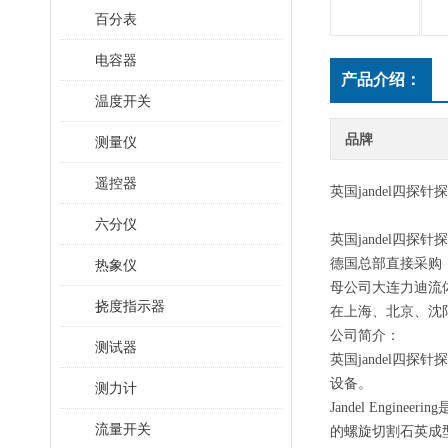
百分表
电容器
产品介绍：
温度开关
品牌
测量仪
遥控器
英国jandel
四探针探
六分仪
英国jandel
四探针探
德国总部直接采购
热象仪
母公司大连力迪流体
挠度指示器
在上海、北京、沈
公司简介：
测试器
英国
jandel
四探针探
设备。
测力计
Jandel Eng
流量开关
的螺旋切割石英成