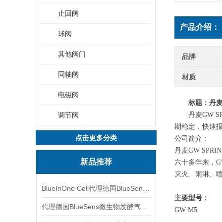
止回阀
产品介绍：
球阀
其他阀门
品牌
同轴阀
材质
电磁阀
标题
：
丹
调节阀
丹麦
GW 
期稳定，快速
点击更多分类
公司简介：
丹麦
GW SPR
新品推荐
六十多年来，
灭火、雨淋、
BlueInOne Cell代理德国BlueSens多项气体分析仪
主要型号：
代理德国BlueSens微生物发酵气体分析仪
GW M5