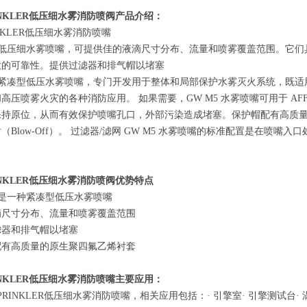
INKLER低压细水雾消防喷阀
产品介绍：
INKLER低压细水雾消防喷嘴
 是的低压细水雾喷嘴，可提供佳的液滴尺寸分布、流量和喷雾覆盖范围。
大的可靠性。提供过滤器和排气帽以堵塞
一种紧凑型低压水雾喷嘴，专门开发用于整体和局部保护水雾灭火系统，既
高压喷雾火灾的各种消防应用。 如果需要，GW M5 水雾喷嘴可用于 AF
保持原位，从而有效保护喷嘴孔口，外部污染造成堵塞。保护帽配有高质
Blow-Off）。 过滤器/滤网 GW M5 水雾喷嘴的标准配置是在喷嘴入
INKLER低压细水雾消防喷阀
优势特点
5 是一种紧凑型低压水雾喷嘴
滴尺寸分布、流量和喷雾覆盖范围
滤器和排气帽以堵塞
配有高质量的原生聚四氟乙烯衬套
RINKLER低压细水雾消防喷嘴主要应用：
SPRINKLER低压细水雾消防喷嘴，相关应用包括：· 引擎室· 引擎测试台·