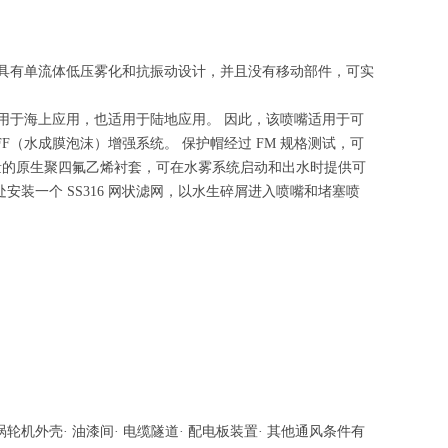
它们具有单流体低压雾化和抗振动设计，并且没有移动部件，可实
适用于海上应用，也适用于陆地应用。 因此，该喷嘴适用于可
FF（水成膜泡沫）增强系统。 保护帽经过 FM 规格测试，可
量的原生聚四氟乙烯衬套，可在水雾系统启动和出水时提供可
口处安装一个 SS316 网状滤网，以水生碎屑进入喷嘴和堵塞喷
 涡轮机外壳· 油漆间· 电缆隧道· 配电板装置· 其他通风条件有