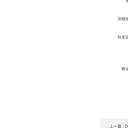
详细
补充
验
上一篇 :
De