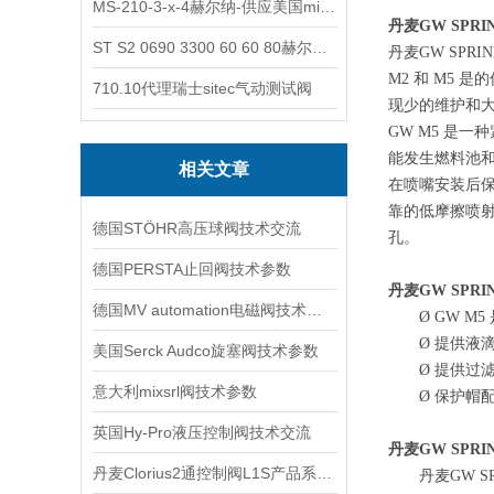
MS-210-3-x-4赫尔纳-供应美国micro-surface砂纸
丹麦GW SPR
ST S2 0690 3300 60 60 80赫尔纳-供应奥地利KARNER标准控制电缆
丹麦
GW SPR
M2 和 M5
710.10代理瑞士sitec气动测试阀
现少的维护和
GW M5 是
能发生燃料池和
相关文章
在喷嘴安装后
靠的低摩擦喷射（
德国STÖHR高压球阀技术交流
孔。
德国PERSTA止回阀技术参数
丹麦GW SPR
德国MV automation电磁阀技术参数
Ø
GW M
Ø
提供液
美国Serck Audco旋塞阀技术参数
Ø
提供过
意大利mixsrl阀技术参数
Ø
保护帽
英国Hy-Pro液压控制阀技术交流
丹麦
GW SP
丹麦Clorius2通控制阀L1S产品系列特点与用途
丹麦
GW 