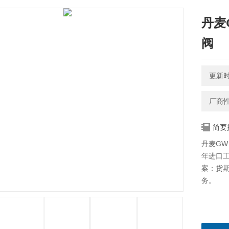
丹麦
阀
更新时间
厂商
简要
丹麦GW
年进口工
案：货
务。