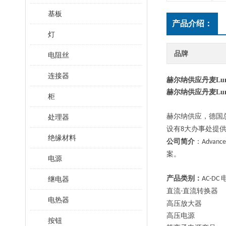
基板
产品介绍：
灯
品牌
电阻丝
连接器
赫尔纳供应丹麦Lum
赫尔纳供应丹麦Lum
柜
赫尔纳供应，
德国
处理器
设有
大办事处提
8
绝缘材料
公司简介
：
Advance
案。
电源
产品类别：
继电器
AC-DC
直流
直流转换器
-
电热器
高压放大器
高压电源
按钮