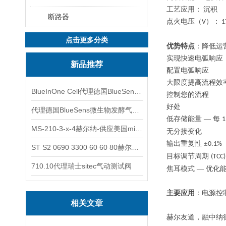
工艺应用：
沉积
断路器
点火电压（
）：
V
1
点击更多分类
优势特点
：降低运
实现快速电弧响应
新品推荐
配置电弧响应
大限度提高流程效
BlueInOne Cell代理德国BlueSens多项气体分析仪
控制您的流程
好处
代理德国BlueSens微生物发酵气体分析仪
低存储能量
— 每
1
MS-210-3-x-4赫尔纳-供应美国micro-surface砂纸
无分接变化
输出重复性
±
0.1%
ST S2 0690 3300 60 60 80赫尔纳-供应奥地利KARNER标准控制电缆
目标调节周期
(TCC
710.10代理瑞士sitec气动测试阀
焦耳模式
— 优化
主要应用
：
电源控
相关文章
赫尔友道，融中纳