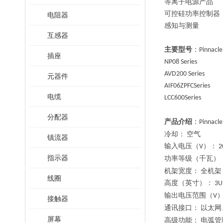
等离子电源产品
可控硅功率控制器
电阻器
感知与测量
互感器
主要型号
：
Pinnacle 
插座
NP08 Series
AVD200 Series
元器件
AIF06ZPFCSeries
电缆
LCC600Series
分配器
产品介绍
：
Pinnacle
冷却：
空气
镇流器
输入电压（
）：
V
2
指示器
功率等级（千瓦）
机架宽度：
全机架
线圈
高度（英寸）：
3U
输出电压范围（
V
接触器
通讯接口：
以太网
屏幕
高级功能：
电弧管