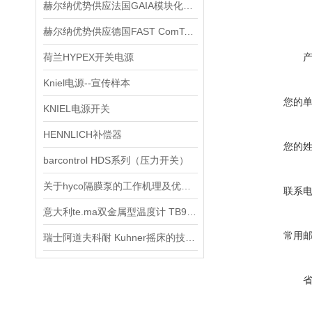
赫尔纳优势供应法国GAIA模块化工业电源技术交流
赫尔纳优势供应德国FAST ComTec高压电源技术交流
荷兰HYPEX开关电源
Kniel电源--宣传样本
您的
KNIEL电源开关
HENNLICH补偿器
您的
barcontrol HDS系列（压力开关）
关于hyco隔膜泵的工作机理及优势介绍
联系
意大利te.ma双金属型温度计 TB900
常用
瑞士阿道夫科耐 Kuhner摇床的技术原理