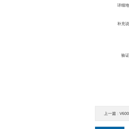
详细
补充
验
上一篇 :
V60001