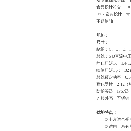
耐腐蚀性化学品，
食品设计符合
FD
IP67 密封设计，带 
不锈钢轴
规格：
尺寸：
绕组：
C、D、E、
总线：
640直流电
静止扭矩
Tc：1.4
峰值扭矩
Tp：4.8
总线额定功率：
0.
耐化学性：
2-12
防护等级：
IP67级
连接外壳：不锈钢
优势特点：
Ø
非常适合受
Ø
适用于所有