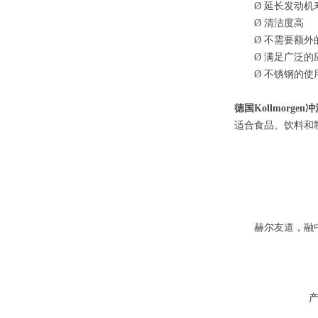
Ø
延长发动机
Ø
清洁度高
Ø
不需要额外
Ø
满足广泛的
Ø
不锈钢的使
德国
Kollmorge
适合食品、饮料和
赫尔友道，融