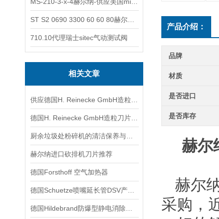
MS-210-3-x-4赫尔纳-供应美国micro-surface砂纸
ST S2 0690 3300 60 60 80赫尔纳-供应奥地利KARNER标准控制电缆
产品介绍：
710.10代理瑞士sitec气动测试阀
品牌
相关文章
材质
是否进口
供应德国H. Reinecke GmbH造粒刀片技术交流
是否库存
德国H. Reinecke GmbH造粒刀片技术交流
厨余垃圾处粉碎机的清洁保养与刀片维护要点
赫尔
赫尔纳进口砍排机刀片推荐
德国Forsthoff 空气加热器
赫尔
德国Schuetze喷嘴延长管DSV产品系列特点与用途
采购，
德国Hildebrand防爆型静电消除器技术交流