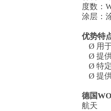
度数：
W
涂层：
优势特
Ø
用
Ø
提
Ø
特
Ø
提
德国
WO
航天