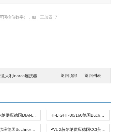
写阿拉伯数字），如：三加四=7
现货意大利inarca连接器
返回顶部
返回列表
D20-P赫尔纳供应德国DIANA机灯P40
HI-LIGHT-80/160德国Buchner背光灯
SX赫尔纳供应德国Buchner环形灯M型
PVL 2​赫尔纳供应德国CCI荧光颗粒可视灯