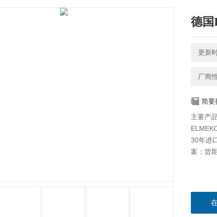
德国
更新时间
厂商
简要
主要产品
ELMEK
30年进
案：货