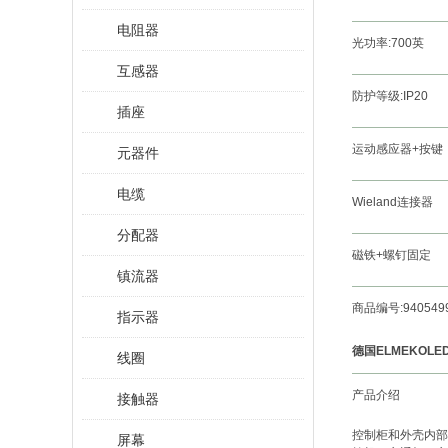
电阻器
光功率:700英
互感器
防护等级:IP20
插座
运动感应器+按键
元器件
电缆
Wieland连接器
分配器
磁铁+螺钉固定
镇流器
商品编号:940549
指示器
德国ELMEKOLEDL
线圈
产品介绍
接触器
控制柜和外壳内部
屏幕