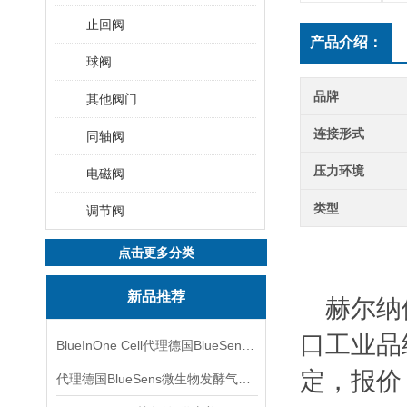
止回阀
产品介绍：
球阀
品牌
其他阀门
连接形式
同轴阀
压力环境
电磁阀
类型
调节阀
点击更多分类
新品推荐
赫尔纳
口工业品
BlueInOne Cell代理德国BlueSens多项气体分析仪
定，报价
代理德国BlueSens微生物发酵气体分析仪