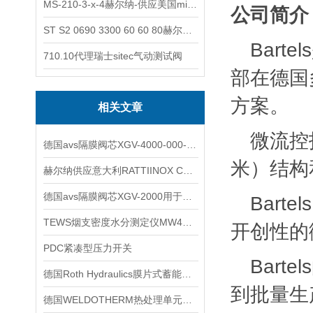
MS-210-3-x-4赫尔纳-供应美国micro-surface砂纸
公司简介
ST S2 0690 3300 60 60 80赫尔纳-供应奥地利KARNER标准控制电缆
Bar
710.10代理瑞士sitec气动测试阀
部在德国
方案。
相关文章
微流控技
德国avs隔膜阀芯XGV-4000-000-D06CL用于压铸机喷涂
米）结构
赫尔纳供应意大利RATTIINOX CAD无菌隔膜阀特点与用途
德国avs隔膜阀芯XGV-2000用于压铸机喷涂
Bar
TEWS烟支密度水分测定仪MW4420
开创性的
PDC紧凑型压力开关
Bar
德国Roth Hydraulics膜片式蓄能器技术交流
到批量生
德国WELDOTHERM热处理单元技术交流