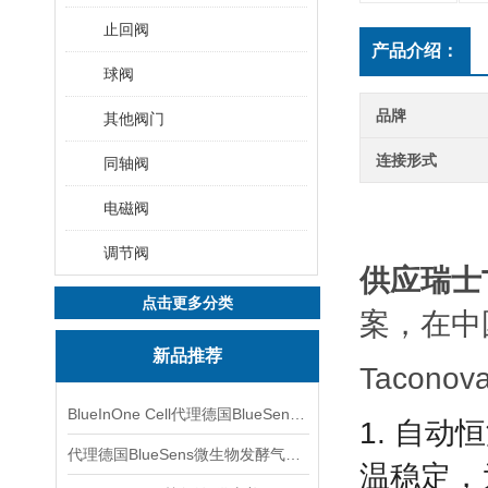
止回阀
产品介绍：
球阀
品牌
其他阀门
连接形式
同轴阀
电磁阀
调节阀
供应瑞士T
点击更多分类
案，在中
新品推荐
Tacon
BlueInOne Cell代理德国BlueSens多项气体分析仪
1. 自
代理德国BlueSens微生物发酵气体分析仪
温稳定，