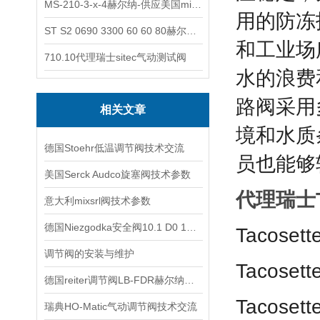
MS-210-3-x-4赫尔纳-供应美国micro-surface砂纸
用的防冻
ST S2 0690 3300 60 60 80赫尔纳-供应奥地利KARNER标准控制电缆
和工业场
710.10代理瑞士sitec气动测试阀
水的浪费
路
阀采用
相关文章
境和水质
德国Stoehr低温调节阀技术交流
员也能够
美国Serck Audco旋塞阀技术参数
代理瑞士T
意大利mixsrl阀技术参数
德国Niezgodka安全阀10.1 D0 10 DG垃圾渗滤液柱塞泵
Tacoset
调节阀的安装与维护
Tacoset
德国reiter调节阀LB-FDR赫尔纳供应
Tacoset
瑞典HO-Matic气动调节阀技术交流