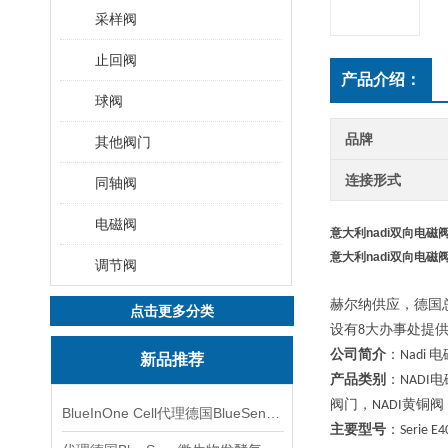
采样阀
止回阀
产品介绍：
球阀
品牌
其他阀门
连接形式
同轴阀
电磁阀
意大利nadi双向电磁
意大利nadi双向电磁
调节阀
赫尔纳供应，德国
点击更多分类
设有
大办事处提
8
公司简介
：
电
Nadi
新品推荐
产品类别
：
电
NADI
阀门，
黄铜阀
NADI
BlueInOne Cell代理德国BlueSens多项气体分析仪
主要型号
：
Serie E4