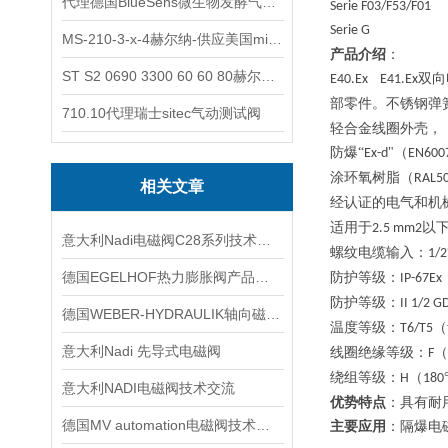
代理德国BlueSens微生物发酵气体分析仪
Serie F03/F53/F01
Serie G
MS-210-3-x-4赫尔纳-供应美国micro-surface砂纸
产品介绍
：
ST S2 0690 3300 60 60 80赫尔纳-供应奥地利KARNER标准控制电缆
双向
E40.Ex
E41.Ex
部零件。不锈钢弹
710.10代理瑞士sitec气动测试阀
轻合金线圈外壳，
防爆
“
"（
Ex-d
EN600
涂环氧树脂（
RAL5
相关文章
经认证的电气和机
适用于
以
2.5 mm2
意大利Nadi电磁阀C28系列技术解析
螺纹电缆输入：
1/2
德国EGELHOF热力膨胀阀产品系列特点与用途
防护等级：
IP-67Ex
防护等级：
II 1/2 G
德国WEBER-HYDRAULIK轴向磁通电机技术交流
温度等级：
（
T6/T5
意大利Nadi 先导式电磁阀
线圈绝缘等级：
（
F
绕组等级：
（
H
180
意大利NADI电磁阀技术交流
优势特点
：具有耐
德国MV automation电磁阀技术参数
主要应用
：隔爆电