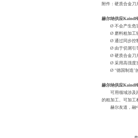
附件：硬质合金刀
赫尔纳供应
Kain
Ø
不会产生危
Ø
磨料粗加工
Ø
通过同步控
Ø
由于切屑引
Ø
硬质合金刀
Ø
采用高强度
Ø
“德国制造"
赫尔纳供应
Kain
可用领域涉及
的粗加工。可加工
赫尔友道，融