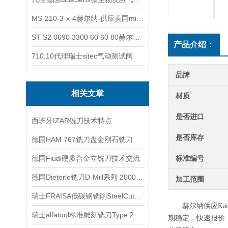
MS-210-3-x-4赫尔纳-供应美国micro-surface砂纸
ST S2 0690 3300 60 60 80赫尔纳-供应奥地利KARNER标准控制电缆
产品介绍：
710.10代理瑞士sitec气动测试阀
品牌
相关文章
材质
是否进口
西班牙IZAR铣刀技术特点
是否库存
德国HAM 767铣刀盘金刚石铣刀
德国Fiudi硬质合金立铣刀技术交流
标准编号
德国Dieterle铣刀D-Mill系列 2000技术交流
加工范围
瑞士FRAISA低碳钢铣削SteelCut铣刀产品系列特点与用途
赫尔纳供应
Ka
瑞士alfatool标准雕刻铣刀Type 2000产品系列
期稳定，快速报价