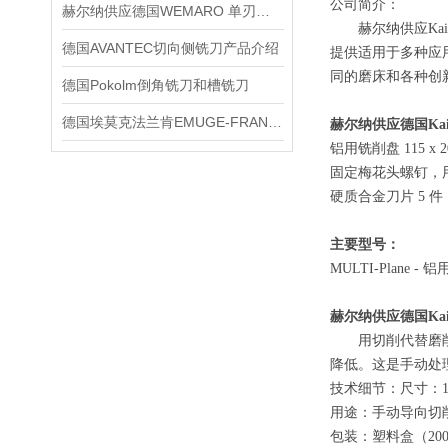
公司简介：
赫尔纳供应德国WEMARO 单刃铣刀特点与用途
赫尔纳供应
Ka
德国AVANTEC切向侧铣刀产品介绍
提供适用于多种应
同的磨床和各种创
德国Pokolm倒角铣刀和槽铣刀
德国埃莫克法兰肯EMUGE-FRANKEN套式铣刀4010.1.00
赫尔纳供应德国
Ka
铝用铣削盘
115 x 2
固定梅花头螺钉，
硬质合金刀片
5 件
主要型号：
MULTI-Plane - 铝
赫尔纳供应德国
Ka
用切削代替磨
降低。这是手动处
技术细节：尺寸：
用途：手动导向切
包装：塑料盒（
20